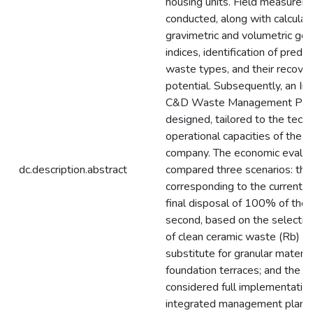
housing units. Field measure
conducted, along with calculat
gravimetric and volumetric gen
indices, identification of pred
waste types, and their recove
potential. Subsequently, an In
C&D Waste Management Pla
designed, tailored to the techn
operational capacities of the c
company. The economic evalua
dc.description.abstract
compared three scenarios: the f
corresponding to the current 
final disposal of 100% of the 
second, based on the selectiv
of clean ceramic waste (Rb) as 
substitute for granular material
foundation terraces; and the th
considered full implementation
integrated management plan a