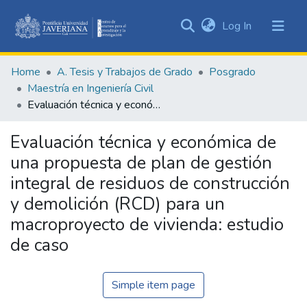
(current)
Log In
Communities
&
Home
A. Tesis y Trabajos de Grado
Posgrado
Collections
Maestría en Ingeniería Civil
All of DSpace
Evaluación técnica y económica de una propuesta de plan de gestión integral de residuos de construcción y demolición (RCD) para un macroproyecto de vivienda: estudio de caso
Statistics
Evaluación técnica y económica de
una propuesta de plan de gestión
integral de residuos de construcción
y demolición (RCD) para un
macroproyecto de vivienda: estudio
de caso
Simple item page