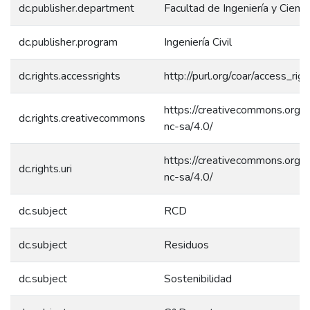
dc.publisher.department
Facultad de Ingeniería y Cienci
dc.publisher.program
Ingeniería Civil
dc.rights.accessrights
http://purl.org/coar/access_rig
https://creativecommons.org/l
dc.rights.creativecommons
nc-sa/4.0/
https://creativecommons.org/l
dc.rights.uri
nc-sa/4.0/
dc.subject
RCD
dc.subject
Residuos
dc.subject
Sostenibilidad