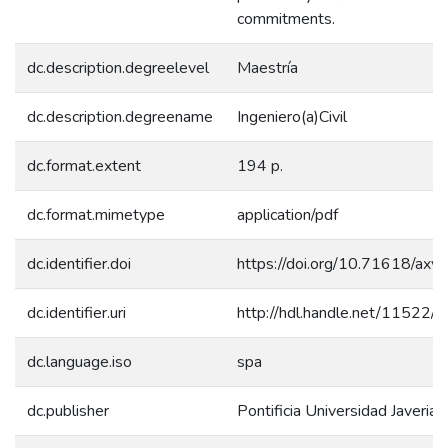
commitments.
dc.description.degreelevel
Maestría
dc.description.degreename
Ingeniero(a)Civil
dc.format.extent
194 p.
dc.format.mimetype
application/pdf
dc.identifier.doi
https://doi.org/10.71618/ax
dc.identifier.uri
http://hdl.handle.net/11522/
dc.language.iso
spa
dc.publisher
Pontificia Universidad Javerian