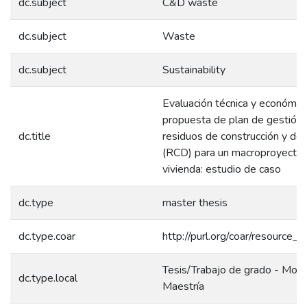
dc.subject
C&D waste
dc.subject
Waste
dc.subject
Sustainability
Evaluación técnica y económic
propuesta de plan de gestión 
dc.title
residuos de construcción y dem
(RCD) para un macroproyecto
vivienda: estudio de caso
dc.type
master thesis
dc.type.coar
http://purl.org/coar/resource_
Tesis/Trabajo de grado - Mono
dc.type.local
Maestría