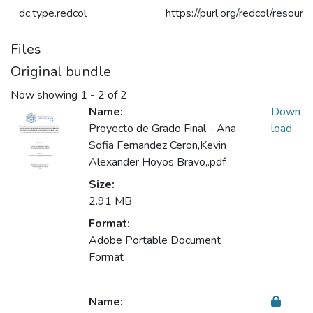
dc.type.redcol
https://purl.org/redcol/resou
Files
Original bundle
Now showing
1 - 2 of 2
Name:
Down
Proyecto de Grado Final - Ana
load
Sofia Fernandez Ceron,Kevin
Alexander Hoyos Bravo,.pdf
Size:
2.91 MB
Format:
Adobe Portable Document
Format
Name: