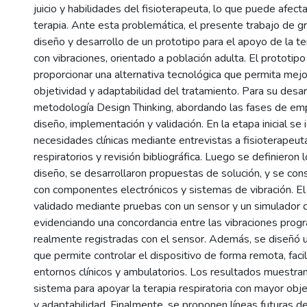
juicio y habilidades del fisioterapeuta, lo que puede afecta
terapia. Ante esta problemática, el presente trabajo de g
diseño y desarrollo de un prototipo para el apoyo de la ter
con vibraciones, orientado a población adulta. El prototip
proporcionar una alternativa tecnológica que permita mejor
objetividad y adaptabilidad del tratamiento. Para su desarro
metodología Design Thinking, abordando las fases de empa
diseño, implementación y validación. En la etapa inicial se i
necesidades clínicas mediante entrevistas a fisioterapeut
respiratorios y revisión bibliográfica. Luego se definieron
diseño, se desarrollaron propuestas de solución, y se con
con componentes electrónicos y sistemas de vibración. El
validado mediante pruebas con un sensor y un simulador de
evidenciando una concordancia entre las vibraciones prog
realmente registradas con el sensor. Además, se diseñó u
que permite controlar el dispositivo de forma remota, faci
entornos clínicos y ambulatorios. Los resultados muestran
sistema para apoyar la terapia respiratoria con mayor obj
y adaptabilidad. Finalmente, se proponen líneas futuras d