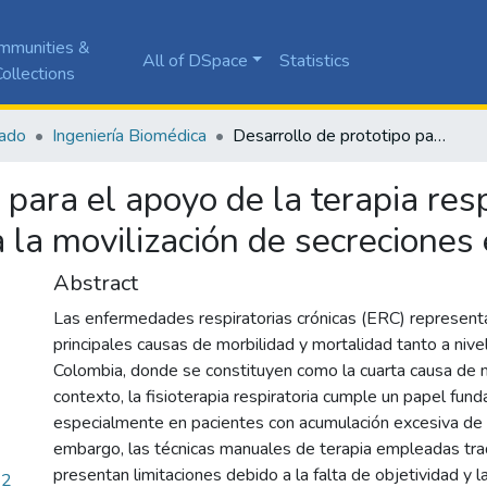
mmunities &
All of DSpace
Statistics
ollections
ado
Ingeniería Biomédica
Desarrollo de prototipo para el apoyo de la terapia respiratoria manual con vibraciones que permita la movilización de secreciones en población adulta
 para el apoyo de la terapia res
 la movilización de secreciones
Abstract
Las enfermedades respiratorias crónicas (ERC) represent
principales causas de morbilidad y mortalidad tanto a niv
Colombia, donde se constituyen como la cuarta causa de 
contexto, la fisioterapia respiratoria cumple un papel fun
especialmente en pacientes con acumulación excesiva de 
embargo, las técnicas manuales de terapia empleadas tra
presentan limitaciones debido a la falta de objetividad y 
12