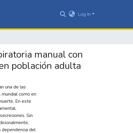
Log In
piratoria manual con
 en población adulta
an una de las
el mundial como en
muerte. En este
damental,
secreciones. Sin
dicionalmente,
la dependencia del