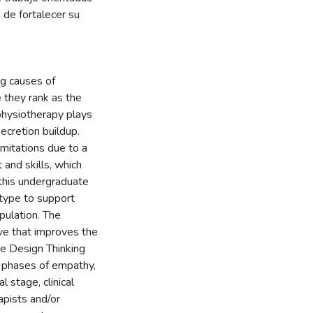
 de fortalecer su
ng causes of
 they rank as the
 physiotherapy plays
ecretion buildup.
mitations due to a
 and skills, which
 this undergraduate
type to support
pulation. The
ve that improves the
The Design Thinking
 phases of empathy,
l stage, clinical
apists and/or