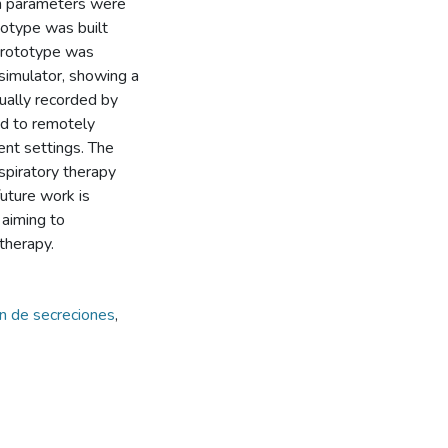
ign parameters were
totype was built
prototype was
 simulator, showing a
ally recorded by
ed to remotely
ient settings. The
spiratory therapy
future work is
aiming to
otherapy.
ón de secreciones
,