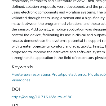
respiratory therapists and a literature review. Then, des
defined, solution proposals were developed, and the pro
using electronic components and vibration systems. The 
validated through tests using a sensor and a high-fidelity
match between the programmed vibrations and those actu
the sensor. Additionally, a mobile application was design
control the device, facilitating its use in clinical and outpat
results demonstrate the system’s potential to support re
with greater objectivity, comfort, and adaptability. Finally, 
proposed to improve the hardware and software system, 
strengthen its application in the field of respiratory physi
Keywords
Fisioterapia respiratoria
,
Prototipo electrónico
,
Movilizaci
Vibraciones
DOI
https://doi.org/10.71618/v1zs-a980