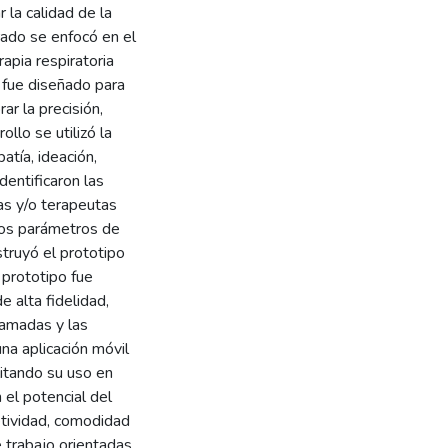
r la calidad de la
rado se enfocó en el
apia respiratoria
o fue diseñado para
ar la precisión,
llo se utilizó la
tía, ideación,
dentificaron las
as y/o terapeutas
 los parámetros de
struyó el prototipo
 prototipo fue
 alta fidelidad,
ramadas y las
na aplicación móvil
litando su uso en
 el potencial del
etividad, comodidad
e trabajo orientadas