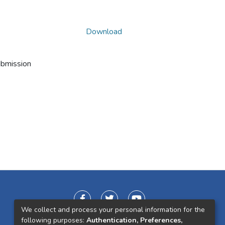
Download
ubmission
We collect and process your personal information for the
following purposes:
Authentication, Preferences,