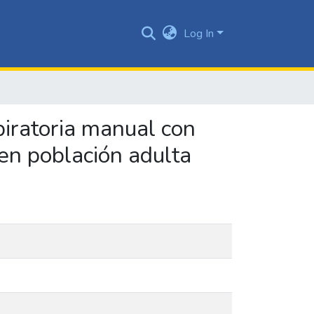
Log In
piratoria manual con
 en población adulta