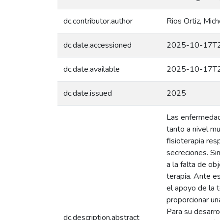
dc.contributor.author
Rios Ortiz, Mic
dc.date.accessioned
2025-10-17T2
dc.date.available
2025-10-17T2
dc.date.issued
2025
Las enfermedade
tanto a nivel m
fisioterapia re
secreciones. Si
a la falta de ob
terapia. Ante e
el apoyo de la t
proporcionar una
Para su desarro
dc.description.abstract