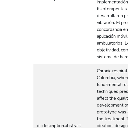
implementación y
fisioterapeutas 
desarrollaron p
vibración. El p
concordancia en
aplicación móvil
ambulatorios. L
objetividad, co
sistema de hardw
Chronic respira
Colombia, where
fundamental rol
techniques prese
affect the qual
development of 
prototype was de
the treatment. 
dc.description.abstract
ideation, design