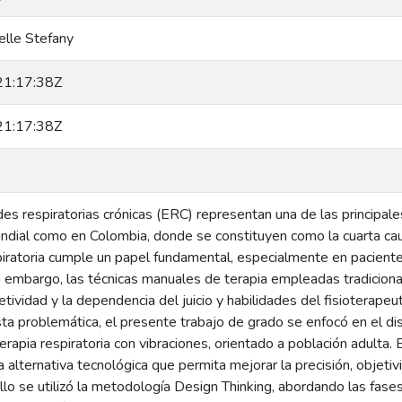
helle Stefany
1:17:38Z
1:17:38Z
s respiratorias crónicas (ERC) representan una de las principale
undial como en Colombia, donde se constituyen como la cuarta ca
spiratoria cumple un papel fundamental, especialmente en pacient
n embargo, las técnicas manuales de terapia empleadas tradicion
jetividad y la dependencia del juicio y habilidades del fisioterapeu
sta problemática, el presente trabajo de grado se enfocó en el di
erapia respiratoria con vibraciones, orientado a población adulta.
 alternativa tecnológica que permita mejorar la precisión, objetiv
llo se utilizó la metodología Design Thinking, abordando las fases