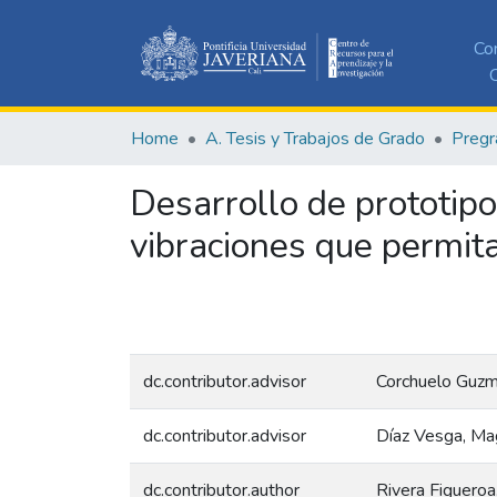
Co
C
Home
A. Tesis y Trabajos de Grado
Pregr
Desarrollo de prototipo
vibraciones que permita
dc.contributor.advisor
Corchuelo Guzm
dc.contributor.advisor
Díaz Vesga, Ma
dc.contributor.author
Rivera Figueroa