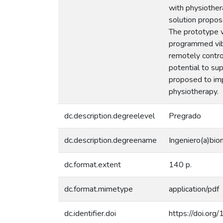
with physiother
solution propos
The prototype w
programmed vibr
remotely control
potential to sup
proposed to imp
physiotherapy.
dc.description.degreelevel
Pregrado
dc.description.degreename
Ingeniero(a)bio
dc.format.extent
140 p.
dc.format.mimetype
application/pdf
dc.identifier.doi
https://doi.or