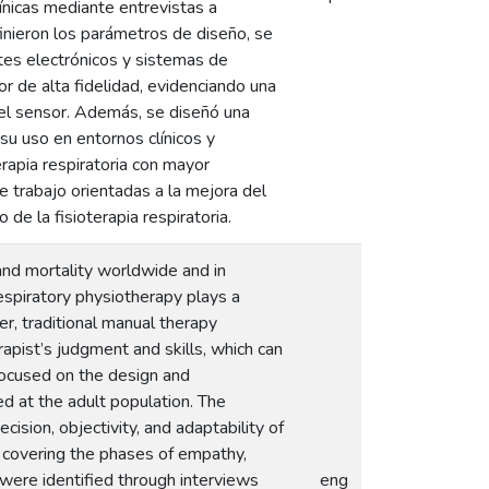
línicas mediante entrevistas a
finieron los parámetros de diseño, se
tes electrónicos y sistemas de
r de alta fidelidad, evidenciando una
 el sensor. Además, se diseñó una
 su uso en entornos clínicos y
rapia respiratoria con mayor
e trabajo orientadas a la mejora del
de la fisioterapia respiratoria.
and mortality worldwide and in
respiratory physiotherapy plays a
r, traditional manual therapy
rapist’s judgment and skills, which can
 focused on the design and
d at the adult population. The
ision, objectivity, and adaptability of
 covering the phases of empathy,
ds were identified through interviews
eng