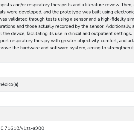
apists and/or respiratory therapists and a literature review. The
als were developed, and the prototype was built using electron
as validated through tests using a sensor and a high-fidelity s
ations and those actually recorded by the sensor. Additionally, 
 the device, facilitating its use in clinical and outpatient settin
port respiratory therapy with greater objectivity, comfort, and adap
rove the hardware and software system, aiming to strengthen its a
médico(a)
g/10.71618/v1zs-a980