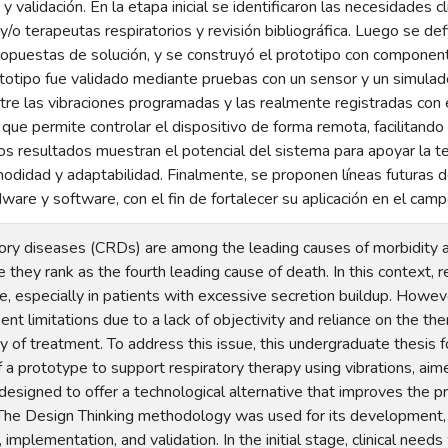
 validación. En la etapa inicial se identificaron las necesidades c
y/o terapeutas respiratorios y revisión bibliográfica. Luego se de
ropuestas de solución, y se construyó el prototipo con componen
rototipo fue validado mediante pruebas con un sensor y un simulado
tre las vibraciones programadas y las realmente registradas con
 que permite controlar el dispositivo de forma remota, facilitando
os resultados muestran el potencial del sistema para apoyar la te
modidad y adaptabilidad. Finalmente, se proponen líneas futuras d
are y software, con el fin de fortalecer su aplicación en el campo 
tory diseases (CRDs) are among the leading causes of morbidity 
 they rank as the fourth leading cause of death. In this context, 
e, especially in patients with excessive secretion buildup. Howeve
nt limitations due to a lack of objectivity and reliance on the the
ity of treatment. To address this issue, this undergraduate thesis
a prototype to support respiratory therapy using vibrations, aime
signed to offer a technological alternative that improves the prec
The Design Thinking methodology was used for its development,
, implementation, and validation. In the initial stage, clinical nee