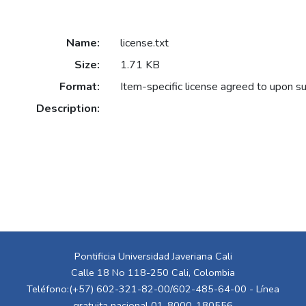
Name:
license.txt
Size:
1.71 KB
Format:
Item-specific license agreed to upon s
Description:
Pontificia Universidad Javeriana Cali
Calle 18 No 118-250 Cali, Colombia
Teléfono:(+57) 602-321-82-00/602-485-64-00 - Línea
gratuita nacional 01-8000-180556