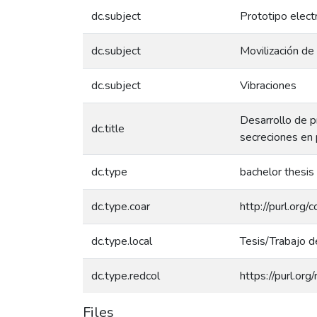
dc.subject
Prototipo elect
dc.subject
Movilización de
dc.subject
Vibraciones
Desarrollo de p
dc.title
secreciones en 
dc.type
bachelor thesis
dc.type.coar
http://purl.org
dc.type.local
Tesis/Trabajo d
dc.type.redcol
https://purl.or
Files