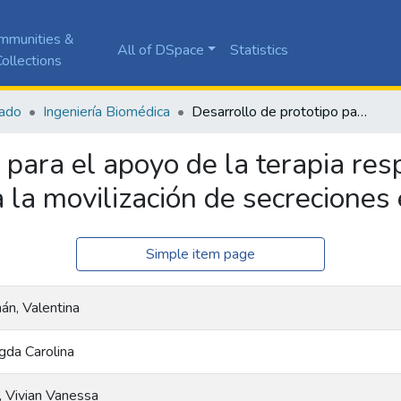
mmunities &
All of DSpace
Statistics
ollections
ado
Ingeniería Biomédica
Desarrollo de prototipo para el apoyo de la terapia respiratoria manual con vibraciones que permita la movilización de secreciones en población adulta
 para el apoyo de la terapia res
 la movilización de secreciones
Simple item page
án, Valentina
gda Carolina
, Vivian Vanessa