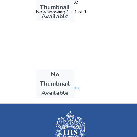
License bundle
Thumbnail
Now showing
1 - 1 of 1
Available
No
Collections
Thumbnail
Ingeniería Biomédica
Available