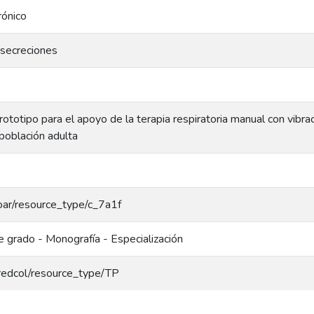
rónico
 secreciones
rototipo para el apoyo de la terapia respiratoria manual con vibra
población adulta
/coar/resource_type/c_7a1f
e grado - Monografía - Especialización
g/redcol/resource_type/TP