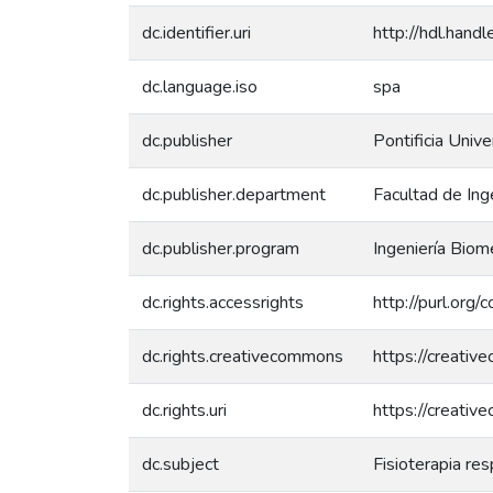
dc.identifier.uri
http://hdl.han
dc.language.iso
spa
dc.publisher
Pontificia Unive
dc.publisher.department
Facultad de Inge
dc.publisher.program
Ingeniería Biom
dc.rights.accessrights
http://purl.org/
dc.rights.creativecommons
https://creativ
dc.rights.uri
https://creativ
dc.subject
Fisioterapia res