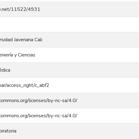
dle.net/11522/4931
rsidad Javeriana Cali
niería y Ciencias
édica
coar/access_right/c_abf2
ecommons.org/licenses/by-nc-sa/4.0/
ecommons.org/licenses/by-nc-sa/4.0/
piratoria