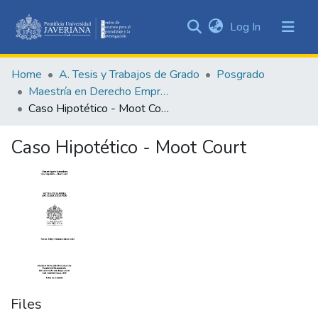
(current)
Log In
Communities
&
Home
A. Tesis y Trabajos de Grado
Posgrado
Collections
Maestría en Derecho Empresarial
All of DSpace
Caso Hipotético - Moot Court
Statistics
Caso Hipotético - Moot Court
Files