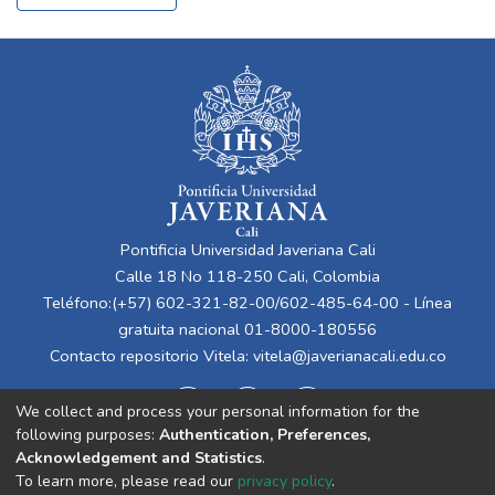
Pontificia Universidad Javeriana Cali
Calle 18 No 118-250 Cali, Colombia
Teléfono:(+57) 602-321-82-00/602-485-64-00 - Línea
gratuita nacional 01-8000-180556
Contacto repositorio Vitela:
vitela@javerianacali.edu.co
We collect and process your personal information for the
following purposes:
Authentication, Preferences,
Acknowledgement and Statistics
.
To learn more, please read our
privacy policy
.