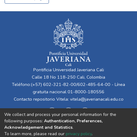
Pontificia Universidad Javeriana Cali
Calle 18 No 118-250 Cali, Colombia
Teléfono:(+57) 602-321-82-00/602-485-64-00 - Línea
gratuita nacional 01-8000-180556
Contacto repositorio Vitela:
vitela@javerianacali.edu.co
We collect and process your personal information for the
following purposes:
Authentication, Preferences,
Acknowledgement and Statistics
.
To learn more, please read our
privacy policy
.