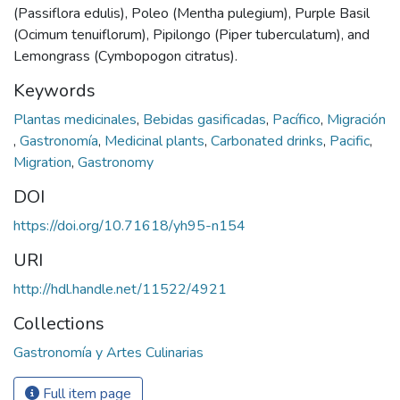
(Passiflora edulis), Poleo (Mentha pulegium), Purple Basil
(Ocimum tenuiflorum), Pipilongo (Piper tuberculatum), and
Lemongrass (Cymbopogon citratus).
Keywords
Plantas medicinales
,
Bebidas gasificadas
,
Pacífico
,
Migración
,
Gastronomía
,
Medicinal plants
,
Carbonated drinks
,
Pacific
,
Migration
,
Gastronomy
DOI
https://doi.org/10.71618/yh95-n154
URI
http://hdl.handle.net/11522/4921
Collections
Gastronomía y Artes Culinarias
Full item page