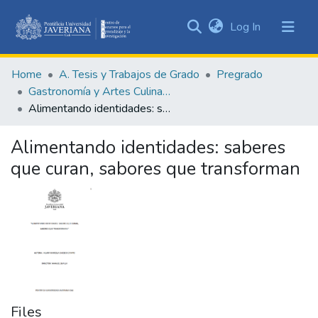
(current)
Log In
Communities
&
Home
A. Tesis y Trabajos de Grado
Pregrado
Collections
Gastronomía y Artes Culinarias
All of DSpace
Alimentando identidades: saberes que curan, sabores que transforman
Statistics
Alimentando identidades: saberes
que curan, sabores que transforman
Files