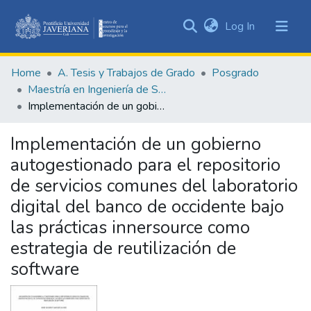
(current)
Log In
Communities
&
Home
A. Tesis y Trabajos de Grado
Posgrado
Collections
Maestría en Ingeniería de Software
All of DSpace
Implementación de un gobierno autogestionado para el repositorio de servicios comunes del laboratorio digital del banco de occidente bajo las prácticas innersource como estrategia de reutilización de software
Statistics
Implementación de un gobierno
autogestionado para el repositorio
de servicios comunes del laboratorio
digital del banco de occidente bajo
las prácticas innersource como
estrategia de reutilización de
software