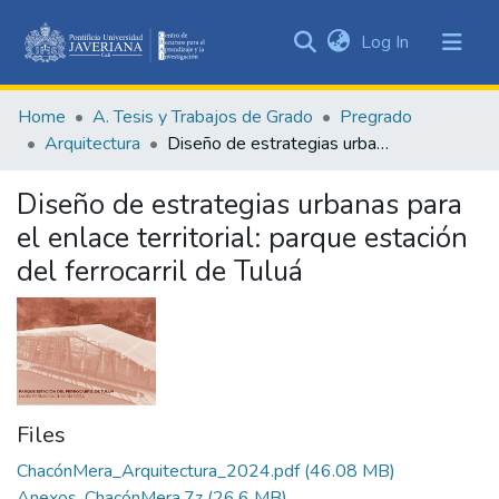
(current)
Log In
Communities
&
Home
A. Tesis y Trabajos de Grado
Pregrado
Collections
Arquitectura
Diseño de estrategias urbanas para el enlace territorial: parque estación del ferrocarril de Tuluá
All of DSpace
Diseño de estrategias urbanas para
Statistics
el enlace territorial: parque estación
del ferrocarril de Tuluá
Files
ChacónMera_Arquitectura_2024.pdf
(46.08 MB)
Anexos_ChacónMera.7z
(26.6 MB)