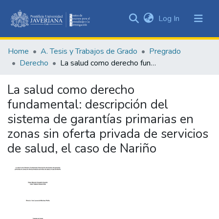
(current)
Log In
Communities
&
Home
A. Tesis y Trabajos de Grado
Pregrado
Collections
Derecho
La salud como derecho fundamental: descripción del sistema de garantías primarias en zonas sin oferta privada de servicios de salud, el caso de Nariño
All of DSpace
La salud como derecho
Statistics
fundamental: descripción del
sistema de garantías primarias en
zonas sin oferta privada de servicios
de salud, el caso de Nariño