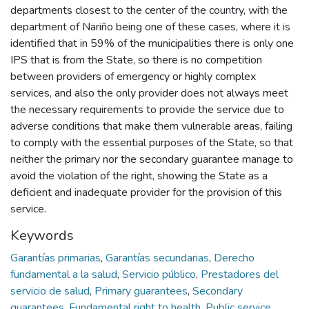
departments closest to the center of the country, with the
department of Nariño being one of these cases, where it is
identified that in 59% of the municipalities there is only one
IPS that is from the State, so there is no competition
between providers of emergency or highly complex
services, and also the only provider does not always meet
the necessary requirements to provide the service due to
adverse conditions that make them vulnerable areas, failing
to comply with the essential purposes of the State, so that
neither the primary nor the secondary guarantee manage to
avoid the violation of the right, showing the State as a
deficient and inadequate provider for the provision of this
service.
Keywords
Garantías primarias
,
Garantías secundarias
,
Derecho
fundamental a la salud
,
Servicio público
,
Prestadores del
servicio de salud
,
Primary guarantees
,
Secondary
guarantees
,
Fundamental right to health
,
Public service
,