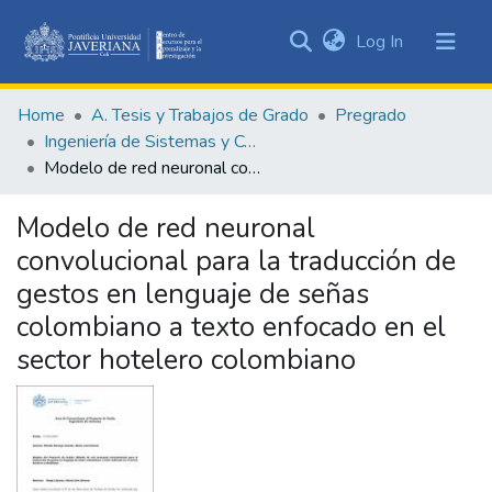
(current)
Log In
Communities
&
Home
A. Tesis y Trabajos de Grado
Pregrado
Collections
Ingeniería de Sistemas y Computación
All of DSpace
Modelo de red neuronal convolucional para la traducción de gestos en lenguaje de señas colombiano a texto enfocado en el sector hotelero colombiano
Statistics
Modelo de red neuronal
convolucional para la traducción de
gestos en lenguaje de señas
colombiano a texto enfocado en el
sector hotelero colombiano