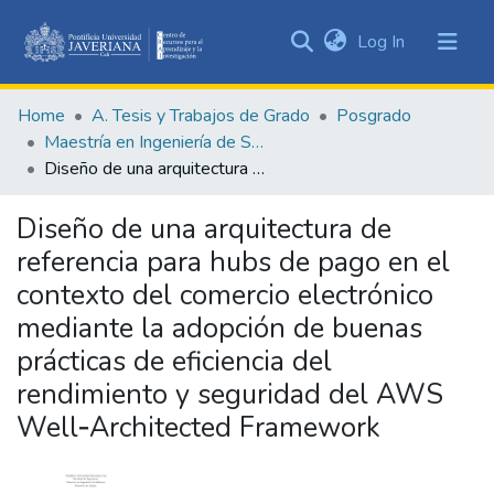
(current)
Log In
Communities
&
Home
A. Tesis y Trabajos de Grado
Posgrado
Collections
Maestría en Ingeniería de Software
All of DSpace
Diseño de una arquitectura de referencia para hubs de pago en el contexto del comercio electrónico mediante la adopción de buenas prácticas de eficiencia del rendimiento y seguridad del AWS Well‑Architected Framework
Statistics
Diseño de una arquitectura de
referencia para hubs de pago en el
contexto del comercio electrónico
mediante la adopción de buenas
prácticas de eficiencia del
rendimiento y seguridad del AWS
Well‑Architected Framework