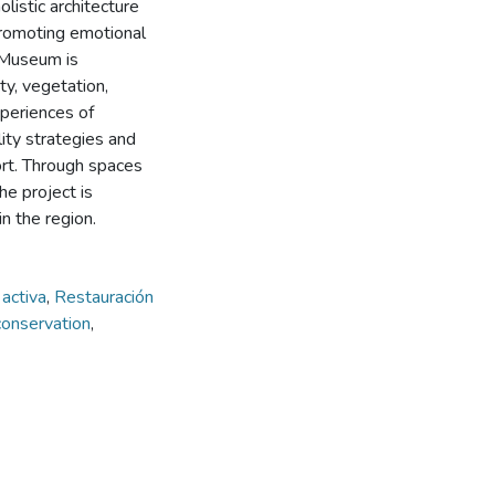
olistic architecture
promoting emotional
 Museum is
ty, vegetation,
xperiences of
lity strategies and
ort. Through spaces
the project is
in the region.
 activa
,
Restauración
conservation
,