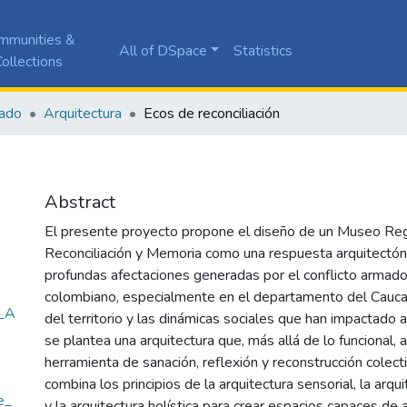
mmunities &
All of DSpace
Statistics
ollections
ado
Arquitectura
Ecos de reconciliación
Abstract
El presente proyecto propone el diseño de un Museo Reg
Reconciliación y Memoria como una respuesta arquitectónic
profundas afectaciones generadas por el conflicto armado
colombiano, especialmente en el departamento del Cauca. A
e_A
del territorio y las dinámicas sociales que han impactado a
se plantea una arquitectura que, más allá de lo funcional,
herramienta de sanación, reflexión y reconstrucción colect
combina los principios de la arquitectura sensorial, la arqui
e_
y la arquitectura holística para crear espacios capaces de 