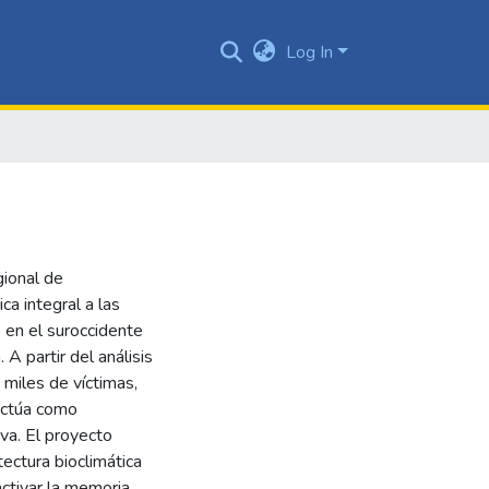
Log In
ional de
a integral a las
 en el suroccidente
 partir del análisis
 miles de víctimas,
 actúa como
iva. El proyecto
tectura bioclimática
activar la memoria,