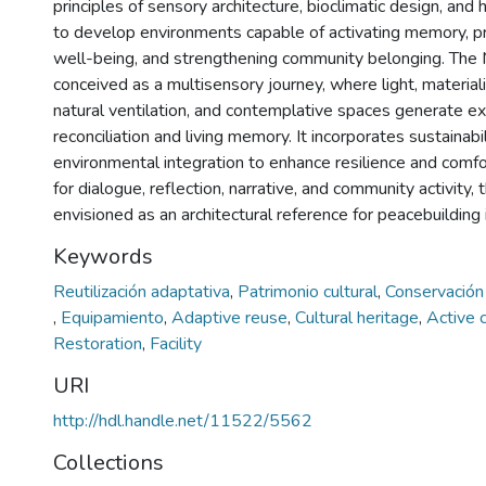
principles of sensory architecture, bioclimatic design, and h
to develop environments capable of activating memory, 
well-being, and strengthening community belonging. The
conceived as a multisensory journey, where light, materiali
natural ventilation, and contemplative spaces generate e
reconciliation and living memory. It incorporates sustainabi
environmental integration to enhance resilience and comf
for dialogue, reflection, narrative, and community activity, 
envisioned as an architectural reference for peacebuilding 
Keywords
Reutilización adaptativa
,
Patrimonio cultural
,
Conservación
,
Equipamiento
,
Adaptive reuse
,
Cultural heritage
,
Active 
Restoration
,
Facility
URI
http://hdl.handle.net/11522/5562
Collections