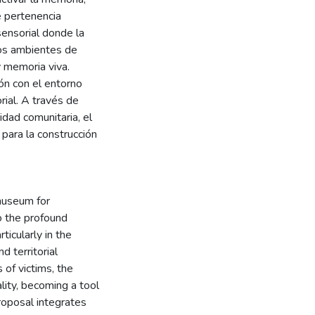
e pertenencia
sensorial donde la
 los ambientes de
 memoria viva.
ión con el entorno
orial. A través de
vidad comunitaria, el
 para la construcción
museum for
o the profound
ticularly in the
d territorial
of victims, the
lity, becoming a tool
proposal integrates