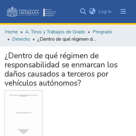
(current)
Log In
Communities
&
Home
A. Tesis y Trabajos de Grado
Pregrado
Collections
Derecho
¿Dentro de qué régimen de responsabilidad se enmarcan los daños causados a terceros por vehículos autónomos?
All of DSpace
¿Dentro de qué régimen de
Statistics
responsabilidad se enmarcan los
daños causados a terceros por
vehículos autónomos?