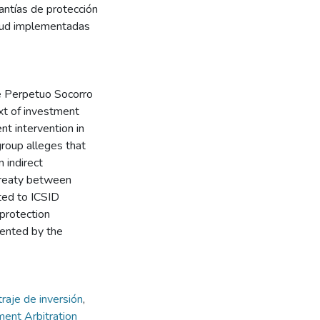
rantías de protección
salud implementadas
the Perpetuo Socorro
xt of investment
nt intervention in
oup alleges that
 indirect
 Treaty between
ted to ICSID
 protection
mented by the
traje de inversión
,
ment Arbitration