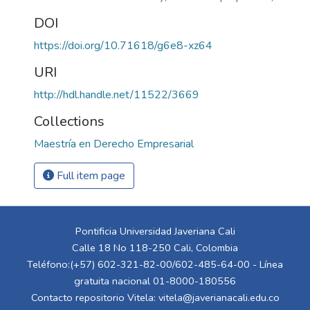
DOI
https://doi.org/10.71618/g6e8-xz64
URI
http://hdl.handle.net/11522/3669
Collections
Maestría en Derecho Empresarial
Full item page
Pontificia Universidad Javeriana Cali
Calle 18 No 118-250 Cali, Colombia
Teléfono:(+57) 602-321-82-00/602-485-64-00 - Línea
gratuita nacional 01-8000-180556
Contacto repositorio Vitela:
vitela@javerianacali.edu.co