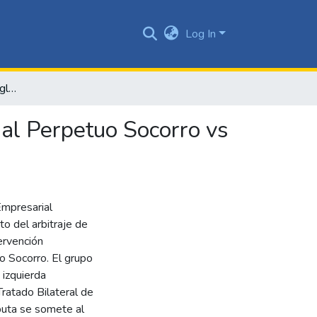
Log In
Caso difícil en contextos globalizados: Grupo empresarial Perpetuo Socorro vs República de Milagros, arbitraje de inversión
ial Perpetuo Socorro vs
 Empresarial
o del arbitraje de
ervención
 Socorro. El grupo
 izquierda
Tratado Bilateral de
puta se somete al