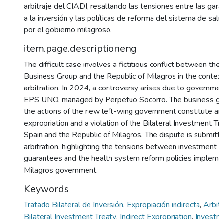
arbitraje del CIADI, resaltando las tensiones entre las ga
a la inversión y las políticas de reforma del sistema de 
por el gobierno milagroso.
item.page.descriptioneng
The difficult case involves a fictitious conflict between 
Business Group and the Republic of Milagros in the conte
arbitration. In 2024, a controversy arises due to governme
EPS UNO, managed by Perpetuo Socorro. The business gr
the actions of the new left-wing government constitute an
expropriation and a violation of the Bilateral Investment
Spain and the Republic of Milagros. The dispute is submit
arbitration, highlighting the tensions between investment
guarantees and the health system reform policies imple
Milagros government.
Keywords
Tratado Bilateral de Inversión
,
Expropiación indirecta
,
Arbi
Bilateral Investment Treaty
,
Indirect Expropriation
,
Invest