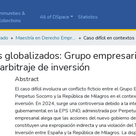
mmunities &
All of DSpace
Statistics
ollections
rado
Maestría en Derecho Empresarial
os globalizados: Grupo empresar
arbitraje de inversión
Abstract
El caso difícil involucra un conflicto ficticio entre el Grupo
Perpetuo Socorro y la República de Milagros en el context
inversión. En 2024, surge una controversia debido a la int
gubernamental en la EPS UNO, administrada por Perpetuo
empresarial alega que las acciones del nuevo gobierno de
constituyen una expropiación indirecta y una violación del 
Inversión entre España y la República de Milagros. La dis