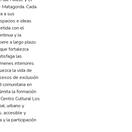
de Matagorda. Cada
va a sus
spacios e ideas.
etida con el
ntinua y la
pere a largo plazo.
 que fortalezca
tisfaga las
menes interiores
uezca la vida de
ocesos de exclusión
d comunitaria en
limita la formación
l Centro Cultural Los
al, urbano y
, accesible y
 y la participación