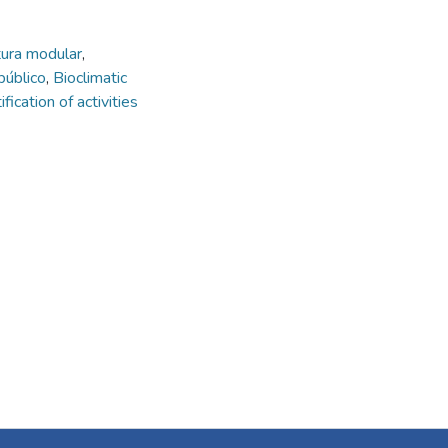
tura modular
,
 público
,
Bioclimatic
ification of activities