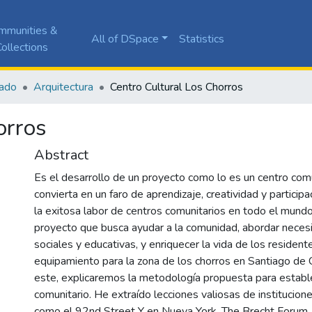
mmunities &
All of DSpace
Statistics
ollections
ado
Arquitectura
Centro Cultural Los Chorros
orros
Abstract
Es el desarrollo de un proyecto como lo es un centro com
convierta en un faro de aprendizaje, creatividad y participa
la exitosa labor de centros comunitarios en todo el mundo
proyecto que busca ayudar a la comunidad, abordar necesi
sociales y educativas, y enriquecer la vida de los residen
equipamiento para la zona de los chorros en Santiago de C
este, explicaremos la metodología propuesta para establ
comunitario. He extraído lecciones valiosas de institucio
como el 92nd Street Y en Nueva York, The Brecht Forum, 