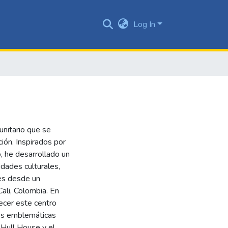
Log In
unitario que se
ción. Inspirados por
, he desarrollado un
dades culturales,
tes desde un
ali, Colombia. En
ecer este centro
nes emblemáticas
Hull House y el