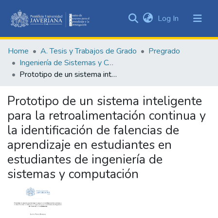
(current)
Log In
Communities
&
Home
A. Tesis y Trabajos de Grado
Pregrado
Collections
Ingeniería de Sistemas y Computación
All of DSpace
Prototipo de un sistema inteligente para la retroalimentación continua y la identificación de falencias de aprendizaje en estudiantes en estudiantes de ingeniería de sistemas y computación
Statistics
Prototipo de un sistema inteligente
para la retroalimentación continua y
la identificación de falencias de
aprendizaje en estudiantes en
estudiantes de ingeniería de
sistemas y computación