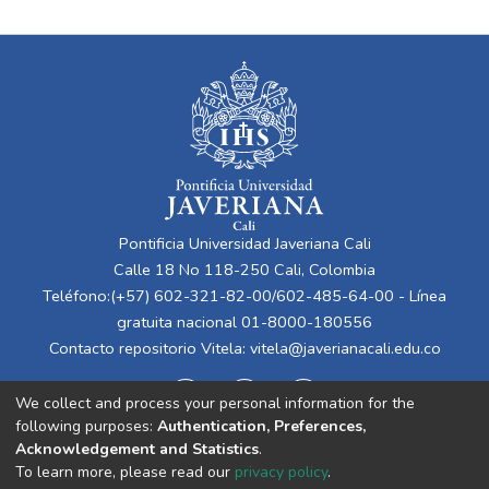
de la medicina ha planteado un cambio en el
ejercicio, pues es aceptar el cuidar más que
el curar, dicho concepto ha de ser incluido
dentro de nuestro quehacer ya que el
mismo es reconocido en el contexto del
derecho humano a la salud.
Caracterizado como el cuidado integral y
proactivo destinado a individuos de todas
las edades que experimentan un sufrimiento
Pontificia Universidad Javeriana Cali
significativo relacionado con la salud,
Calle 18 No 118-250 Cali, Colombia
especialmente derivado de enfermedades
Teléfono:(+57) 602-321-82-00/602-485-64-00 - Línea
graves y, en particular, para aquellos que se
gratuita nacional 01-8000-180556
encuentran en las etapas finales de la vida.
Contacto repositorio Vitela:
vitela@javerianacali.edu.co
Su propósito fundamental consiste en
mejorar la calidad de vida de los pacientes,
We collect and process your personal information for the
así como la de sus familias y quienes los
following purposes:
Authentication, Preferences,
cuidan (Radbruch, 2020)
Acknowledgement and Statistics
.
To learn more, please read our
privacy policy
.