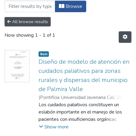
Browsing Maestría en Gerencia de Organ
Browse
All browse results
Now showing
1 - 1 of 1
Item
Diseño de modelo de atención en
cuidados paliativos para zonas
rurales y dispersas del municipio
de Palmira Valle
(
Pontificia Universidad Javeriana Cali
,
2023
)
Álvarez Benavides, Lorena
Los cuidados paliativos constituyen un
;
Romero
Hadechine, Heidis
eslabón importante en el manejo de los
;
Ortiz, Jorge Iván
pacientes con insuficiencias orgánicas
crónicas complejas. El cuidado paliativo
Show more
desde sus inicios e introducción a la práctica