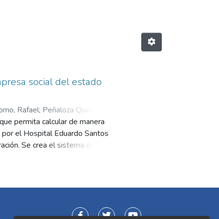
presa social del estado
omo, Rafael
;
Peñaloza Quintero,
 que permita calcular de manera
os por el Hospital Eduardo Santos
ración. Se crea el sistema de
vantamiento de información
ilación de los costos que se
. Entre los resultados relevantes,
% costos de producción. A su vez,
en un 52% de producción y 7%