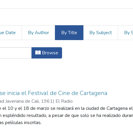
ue Date
By Author
By Title
By Subject
By 
a by Title
Browse
se inicia el Festival de Cine de Cartagena
ad Javeriana de Cali
,
1961
)
El Radio
 el 10 y el 18 de marzo se realizará en la ciudad de Cartagena el I
n espléndido resultado, a pesar de que solo se ha realizado dura
as películas inscritas.