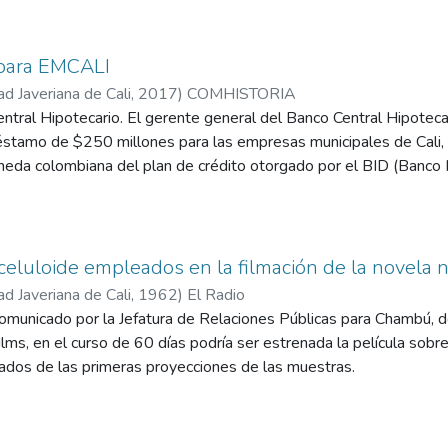
para EMCALI
ad Javeriana de Cali
,
2017
)
COMHISTORIA
tral Hipotecario. El gerente general del Banco Central Hipotecar
éstamo de $250 millones para las empresas municipales de Cali,
neda colombiana del plan de crédito otorgado por el BID (Banco I
ación del acueducto y alcantarillado de esta capital.
celuloide empleados en la filmación de la novel
ad Javeriana de Cali
,
1962
)
El Radio
omunicado por la Jefatura de Relaciones Públicas para Chambú, d
lms, en el curso de 60 días podría ser estrenada la película sobre
tados de las primeras proyecciones de las muestras.