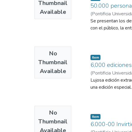
Thumbnail
50.000 personas
Available
(
Pontificia Universid
Se presentan los det
con el público, la e
No
Item
Thumbnail
6,000 ediciones
Available
(
Pontificia Universid
Lujosa edición extra
una edición especial
No
Item
Thumbnail
6.000-00 Invirti
Available