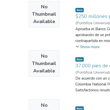
No
Item
Thumbnail
$250 millones 
Available
(
Pontificia Universid
Aprueba el Banco Cen
aprobación de un pr
contrapartida en mo
el programa de ampli
Show more
No
Item
Thumbnail
37.000 pies de 
Available
(
Pontificia Universid
De acuerdo con un c
Colombia National Fi
Satisfactorios resul
No
Item