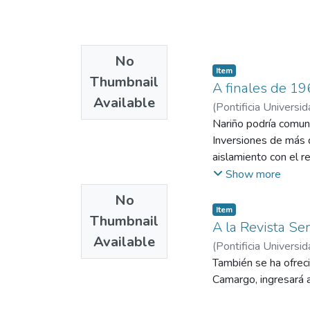
No
Item
Thumbnail
A finales de 19
Available
(
Pontificia Universid
Nariño podría comuni
Inversiones de más 
aislamiento con el re
repetidoras.
Show more
No
Item
Thumbnail
A la Revista Se
Available
(
Pontificia Universid
También se ha ofreci
Camargo, ingresará a