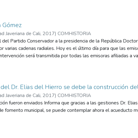
la Gómez
ad Javeriana de Cali
,
2017
)
COMHISTORIA
l del Partido Conservador a la presidencia de la República Docto
or varias cadenas radiales. Hoy es el último día para que las emi
 intervención será transmitida por todas las emisoras afiliadas a v
endientes.
 del Dr. Elias del Hierro se debe la construcción d
ad Javeriana de Cali
,
2017
)
COMHISTORIA
ción fueron enviados Informa que gracias a las gestiones Dr. Eli
 de fomento municipal, se puede contemplar ahora el acueducto m