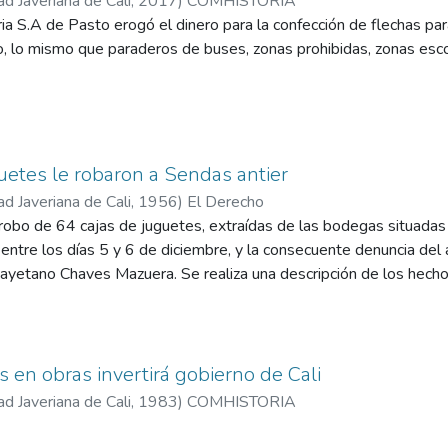
ad Javeriana de Cali
,
2017
)
COMHISTORIA
ia S.A de Pasto erogó el dinero para la confección de flechas para
, lo mismo que paraderos de buses, zonas prohibidas, zonas escol
uetes le robaron a Sendas antier
ad Javeriana de Cali
,
1956
)
El Derecho
robo de 64 cajas de juguetes, extraídas de las bodegas situadas e
entre los días 5 y 6 de diciembre, y la consecuente denuncia del a
Cayetano Chaves Mazuera. Se realiza una descripción de los hecho
en las 64 cajas, destinados a ser repartidos como"aguinaldos" en
s en obras invertirá gobierno de Cali
ad Javeriana de Cali
,
1983
)
COMHISTORIA