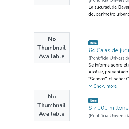
(
Pontificia Universid
La sucursal de Bavar
del perímetro urbano
No
Item
Thumbnail
64 Cajas de jug
Available
(
Pontificia Universid
Se informa sobre el 
Alcázar, presentado 
"Sendas", el señor 
juguetes contenidos 
Show more
No
Item
Thumbnail
$ 7.000 millone
Available
(
Pontificia Universid