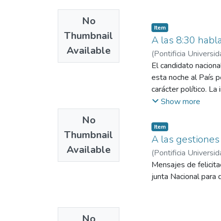
No
Item
Thumbnail
A las 8:30 hab
Available
(
Pontificia Universid
El candidato naciona
esta noche al País p
carácter político. La
radiodifusoras indep
Show more
No
Item
Thumbnail
A las gestiones
Available
(
Pontificia Universid
Mensajes de felicita
junta Nacional para
No