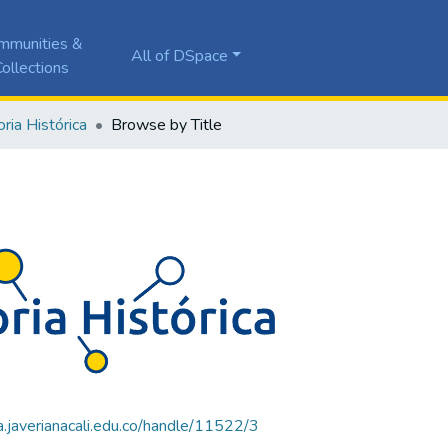
mmunities &
All of DSpace
ollections
ia Histórica
Browse by Title
la.javerianacali.edu.co/handle/11522/3