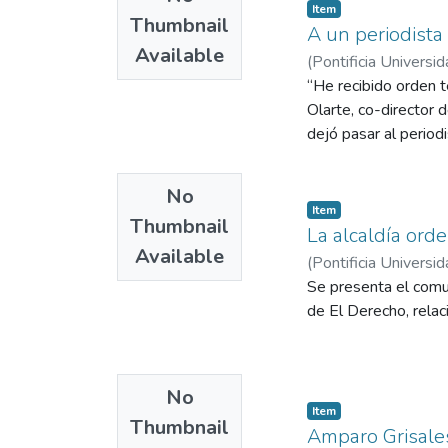
Item
Thumbnail
A un periodista
Available
(
Pontificia Universid
“He recibido orden 
Olarte, co-director 
dejó pasar al periodi
No
Item
Thumbnail
La alcaldía orde
Available
(
Pontificia Universid
Se presenta el comun
de El Derecho, relaci
No
Item
Thumbnail
Amparo Grisales