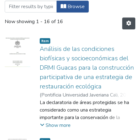
Browsing Maestría en Restauración Ecoló
Browse
Now showing
1 - 16 of 16
Item
Análisis de las condiciones
biofísicas y socioeconómicas del
DRMI Guacas para la construcción
participativa de una estrategia de
restauración ecológica
(
Pontificia Universidad Javeriana Cali
,
2025
)
Giraldo Urdinola, Sandra Milena
La declaratoria de áreas protegidas se ha
;
Franco
Arango, Sandra Lorena
considerado como una estrategia
;
Correa Ortiz, Néstor
David
importante para la conservación de la
biodiversidad y la reducción de las
Show more
emisiones de carbono. Sin embargo, su
efectividad depende de factores ecológicos,