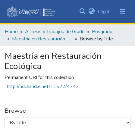
(current)
Log In
Communities
&
Home
A. Tesis y Trabajos de Grado
Posgrado
Collections
Maestría en Restauración Ecológica
Browse by Title
All of DSpace
Maestría en Restauración
Ecológica
Permanent URI for this collection
http://hdl.handle.net/11522/4742
Browse