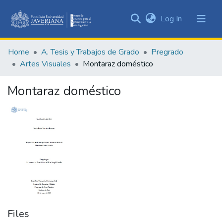
(current)
Log In
Communities
&
Home
A. Tesis y Trabajos de Grado
Pregrado
Collections
Artes Visuales
Montaraz doméstico
All of DSpace
Montaraz doméstico
Statistics
Files