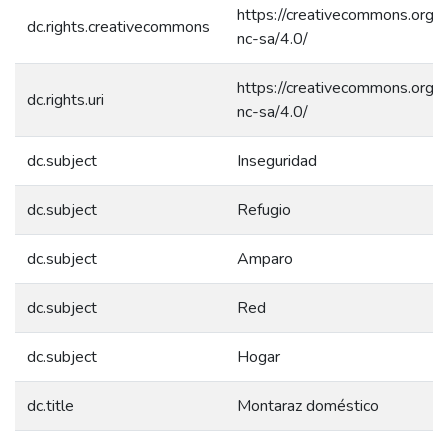
https://creativecommons.org/l
dc.rights.creativecommons
nc-sa/4.0/
https://creativecommons.org/l
dc.rights.uri
nc-sa/4.0/
dc.subject
Inseguridad
dc.subject
Refugio
dc.subject
Amparo
dc.subject
Red
dc.subject
Hogar
dc.title
Montaraz doméstico