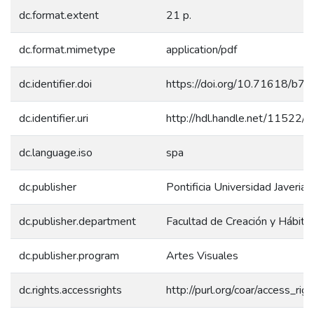
dc.format.extent
21 p.
dc.format.mimetype
application/pdf
dc.identifier.doi
https://doi.org/10.71618/b7
dc.identifier.uri
http://hdl.handle.net/11522/
dc.language.iso
spa
dc.publisher
Pontificia Universidad Javerian
dc.publisher.department
Facultad de Creación y Hábita
dc.publisher.program
Artes Visuales
dc.rights.accessrights
http://purl.org/coar/access_rig