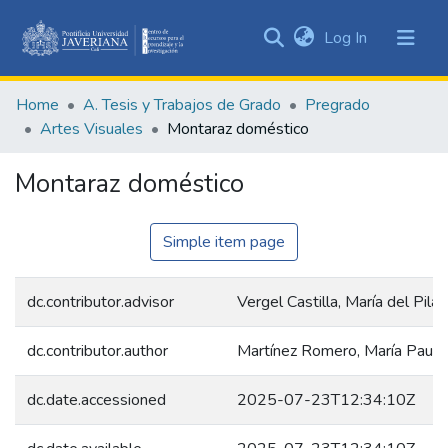
(current)
Log In
Communities
&
Home
A. Tesis y Trabajos de Grado
Pregrado
Collections
Artes Visuales
Montaraz doméstico
All of DSpace
Montaraz doméstico
Statistics
Simple item page
dc.contributor.advisor
Vergel Castilla, María del Pilar
dc.contributor.author
Martínez Romero, María Paula
dc.date.accessioned
2025-07-23T12:34:10Z