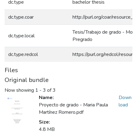
dc.type
bachelor thesis
dc.type.coar
http://purl.org/coar/resource_
Tesis/Trabajo de grado - Mono
dc.type.local
Pregrado
dc.type.redcol
https://purl.org/redcol/resour
Files
Original bundle
Now showing
1 - 3 of 3
Name:
Down
Proyecto de grado - Maria Paula
load
Martínez Romero.pdf
Size:
4.8 MB