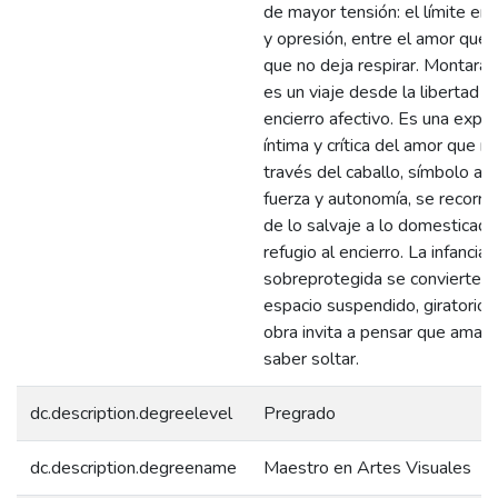
de mayor tensión: el límite ent
y opresión, entre el amor que 
que no deja respirar. Montara
es un viaje desde la libertad ha
encierro afectivo. Es una explo
íntima y crítica del amor que no
través del caballo, símbolo an
fuerza y autonomía, se recorre 
de lo salvaje a lo domesticado
refugio al encierro. La infancia
sobreprotegida se convierte as
espacio suspendido, giratorio 
obra invita a pensar que amar
saber soltar.
dc.description.degreelevel
Pregrado
dc.description.degreename
Maestro en Artes Visuales