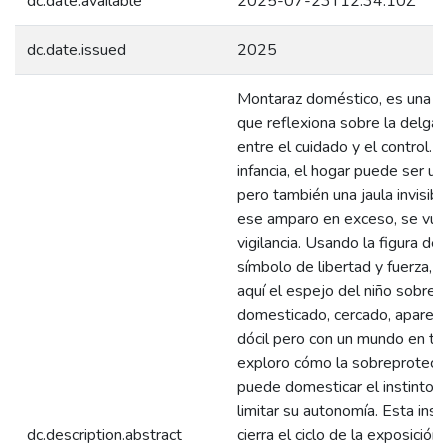
dc.date.available
2025-07-23T12:34:10Z
dc.date.issued
2025
Montaraz doméstico, es una in
que reflexiona sobre la delgad
entre el cuidado y el control. E
infancia, el hogar puede ser un 
pero también una jaula invisib
ese amparo en exceso, se vue
vigilancia. Usando la figura del
símbolo de libertad y fuerza, 
aquí el espejo del niño sobrep
domesticado, cercado, apare
dócil pero con un mundo en ten
exploro cómo la sobreprotecció
puede domesticar el instinto d
limitar su autonomía. Esta inst
dc.description.abstract
cierra el ciclo de la exposición