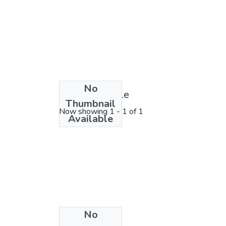
No
License bundle
Thumbnail
Now showing
1 - 1 of 1
Available
No
Collections