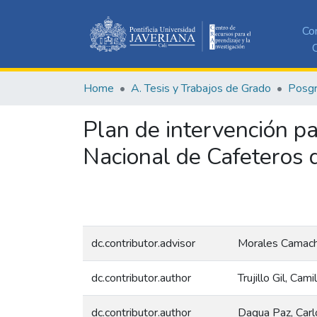
Co
C
Home
A. Tesis y Trabajos de Grado
Posg
Plan de intervención p
Nacional de Cafeteros 
dc.contributor.advisor
Morales Camach
dc.contributor.author
Trujillo Gil, Cam
dc.contributor.author
Dagua Paz, Car