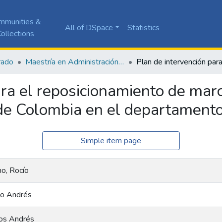
mmunities &
All of DSpace
Statistics
ollections
rado
Maestría en Administración de Empresas
ara el reposicionamiento de mar
de Colombia en el departament
Simple item page
o, Rocío
ilo Andrés
los Andrés