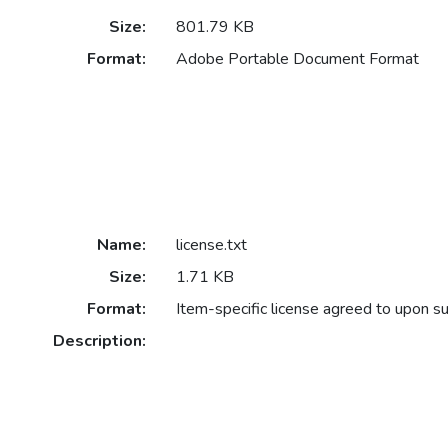
Size:
801.79 KB
Format:
Adobe Portable Document Format
Name:
license.txt
Size:
1.71 KB
Format:
Item-specific license agreed to upon s
Description: