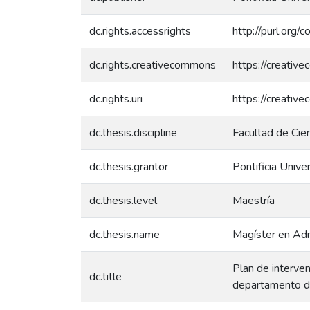
dc.rights.accessrights
http://purl.org/
dc.rights.creativecommons
https://creativ
dc.rights.uri
https://creativ
dc.thesis.discipline
Facultad de Cie
dc.thesis.grantor
Pontificia Unive
dc.thesis.level
Maestría
dc.thesis.name
Magíster en Ad
Plan de interve
dc.title
departamento d