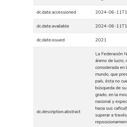
dc.date.accessioned
2024-06-11T1
dc.date.available
2024-06-11T1
dc.date.issued
2021
La Federación N
ánimo de lucro, 
considerada en 
mundo, que prest
país, ésta no cu
búsqueda de su m
grado, en la mod
nacional y espec
hacia sus caficu
dc.description.abstract
superar a través
reposicionamien