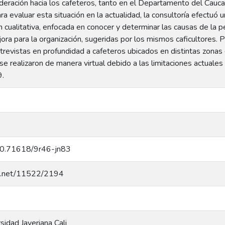
eración hacia los cafeteros, tanto en el Departamento del Cauca 
ra evaluar esta situación en la actualidad, la consultoría efectuó
n cualitativa, enfocada en conocer y determinar las causas de la p
ra para la organización, sugeridas por los mismos caficultores. P
ntrevistas en profundidad a cafeteros ubicados en distintas zona
e realizaron de manera virtual debido a las limitaciones actuales
9.
/10.71618/9r46-jn83
dle.net/11522/2194
rsidad Javeriana Cali