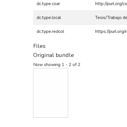
dc.type.coar
http://purl.org/
dc.type.local
Tesis/Trabajo d
dc.type.redcol
https://purl.or
Files
Original bundle
Now showing
1 - 2 of 2