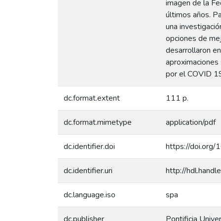
imagen de la Fed
últimos años. Pa
una investigació
opciones de mejo
desarrollaron e
aproximaciones s
por el COVID 1
dc.format.extent
111 p.
dc.format.mimetype
application/pdf
dc.identifier.doi
https://doi.org
dc.identifier.uri
http://hdl.han
dc.language.iso
spa
dc.publisher
Pontificia Unive