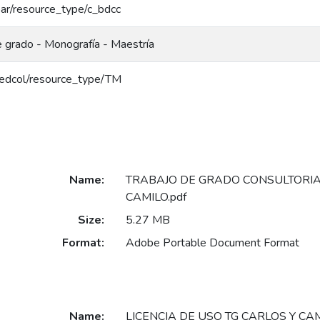
coar/resource_type/c_bdcc
e grado - Monografía - Maestría
g/redcol/resource_type/TM
Name:
TRABAJO DE GRADO CONSULTORIA
CAMILO.pdf
Size:
5.27 MB
Format:
Adobe Portable Document Format
Name:
LICENCIA DE USO TG CARLOS Y CAM