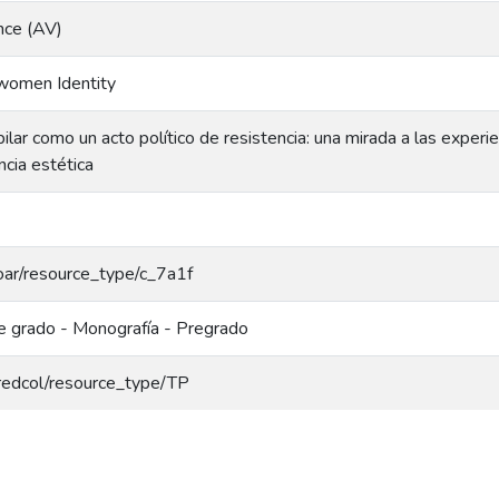
nce (AV)
women Identity
pilar como un acto político de resistencia: una mirada a las exper
encia estética
/coar/resource_type/c_7a1f
e grado - Monografía - Pregrado
g/redcol/resource_type/TP