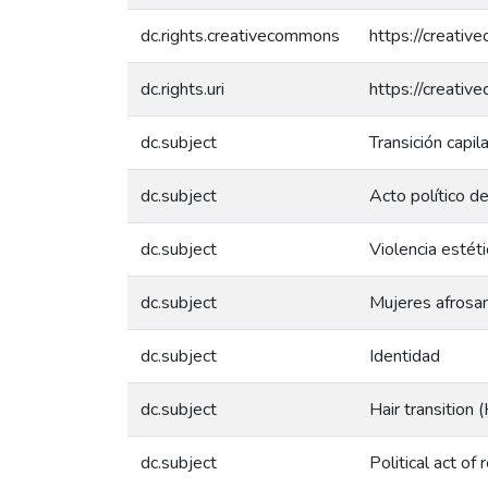
dc.rights.creativecommons
https://creativ
dc.rights.uri
https://creativ
dc.subject
Transición capil
dc.subject
Acto político d
dc.subject
Violencia estét
dc.subject
Mujeres afrosa
dc.subject
Identidad
dc.subject
Hair transition 
dc.subject
Political act of