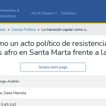
mmunities &
All of DSpace
Statistics
ollections
ado
Ciencia Política
La transición capilar como un acto político de resistencia: una mirada a las experiencias de mujeres afro en Santa Marta frente a la violencia estética
mo un acto político de resistenci
 afro en Santa Marta frente a la
Simple item page
Jorge Andrés
oa, Dana Marcela
5:45:14Z