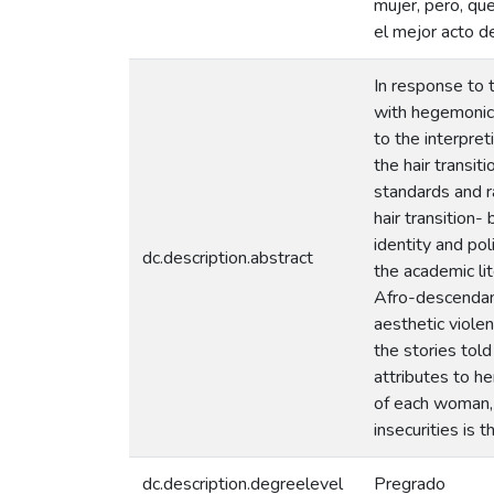
mujer, pero, que
el mejor acto de
In response to 
with hegemonic 
to the interpre
the hair transit
standards and r
hair transition-
identity and pol
dc.description.abstract
the academic lit
Afro-descendants
aesthetic violen
the stories tol
attributes to he
of each woman, b
insecurities is t
dc.description.degreelevel
Pregrado