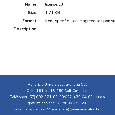
Name:
license.txt
Size:
1.71 KB
Format:
Item-specific license agreed to upon s
Description:
Pontificia Universidad Javeriana Cali
Calle 18 No 118-250 Cali, Colombia
Teléfono:(+57) 602-321-82-00/602-485-64-00 - Línea
gratuita nacional 01-8000-180556
Contacto repositorio Vitela:
vitela@javerianacali.edu.co