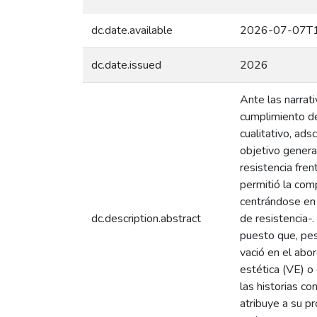
dc.date.available
2026-07-07T1
dc.date.issued
2026
Ante las narrat
cumplimiento de
cualitativo, ad
objetivo general
resistencia fren
permitió la comp
centrándose en l
dc.description.abstract
de resistencia-
puesto que, pes
vació en el abor
estética (VE) o 
las historias co
atribuye a su pr