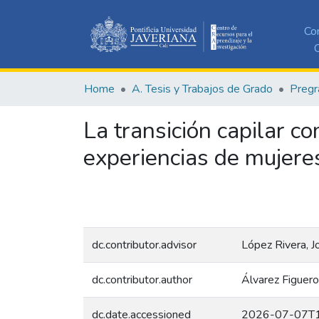
Co
C
Home
A. Tesis y Trabajos de Grado
Pregr
La transición capilar co
experiencias de mujeres
dc.contributor.advisor
López Rivera, 
dc.contributor.author
Álvarez Figuer
dc.date.accessioned
2026-07-07T1