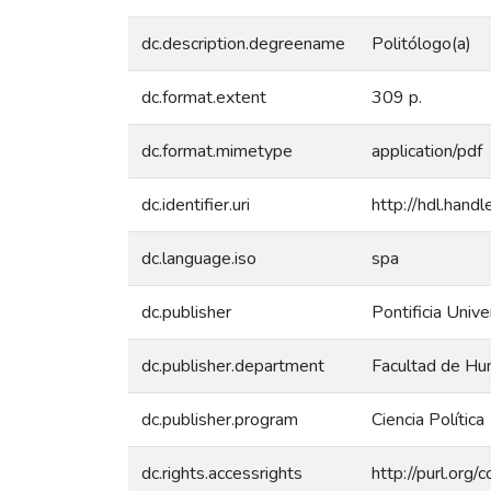
dc.description.degreename
Politólogo(a)
dc.format.extent
309 p.
dc.format.mimetype
application/pdf
dc.identifier.uri
http://hdl.han
dc.language.iso
spa
dc.publisher
Pontificia Unive
dc.publisher.department
Facultad de Hu
dc.publisher.program
Ciencia Política
dc.rights.accessrights
http://purl.org/