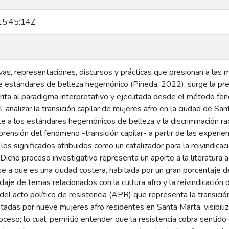
5:45:14Z
ivas, representaciones, discursos y prácticas que presionan a las 
 estándares de belleza hegemónico (Pineda, 2022), surge la pre
scrita al paradigma interpretativo y ejecutada desde el método f
: analizar la transición capilar de mujeres afro en la ciudad de Sa
te a los estándares hegemónicos de belleza y la discriminación rac
rensión del fenómeno -transición capilar- a partir de las experien
os significados atribuidos como un catalizador para la reivindicación
. Dicho proceso investigativo representa un aporte a la literatura
e a que es una ciudad costera, habitada por un gran porcentaje de
daje de temas relacionados con la cultura afro y la reivindicación
del acto político de resistencia (APR) que representa la transició
ntadas por nueve mujeres afro residentes en Santa Marta, visibiliz
oceso; lo cual, permitió entender que la resistencia cobra sentid