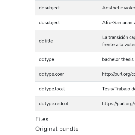
dc.subject
Aesthetic viole
dc.subject
Afro‑Samarian 
La transición ca
dc.title
frente a la viol
dc.type
bachelor thesis
dc.type.coar
http://purl.org
dc.type.local
Tesis/Trabajo d
dc.type.redcol
https://purl.or
Files
Original bundle