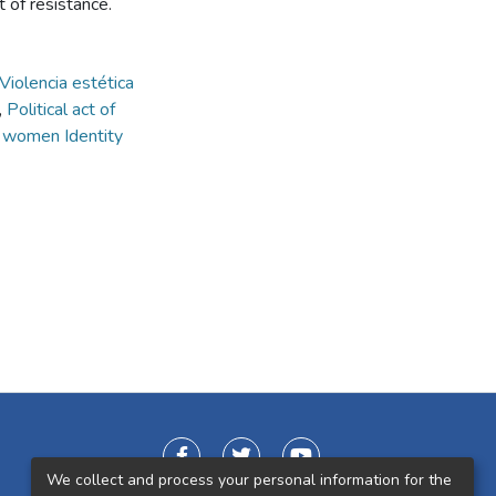
t of resistance.
Violencia estética
)
,
Political act of
 women Identity
We collect and process your personal information for the