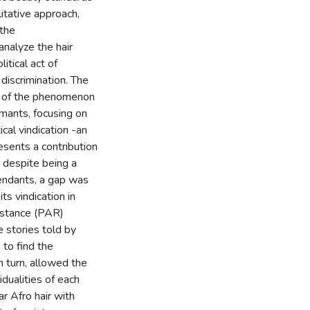
itative approach,
 the
nalyze the hair
itical act of
discrimination. The
on of the phenomenon
rmants, focusing on
ical vindication -an
resents a contribution
e despite being a
cendants, a gap was
ts vindication in
sistance (PAR)
e stories told by
to find the
n turn, allowed the
dualities of each
ar Afro hair with