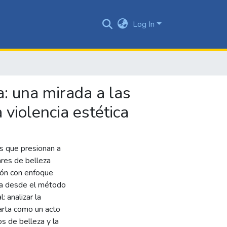
Log In
a: una mirada a las
 violencia estética
as que presionan a
ares de belleza
ión con enfoque
ada desde el método
 analizar la
Marta como un acto
s de belleza y la