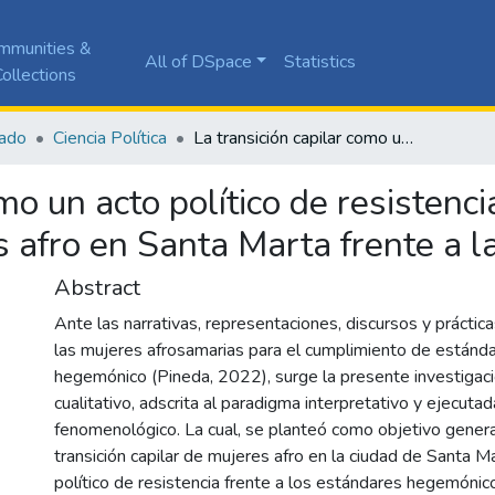
mmunities &
All of DSpace
Statistics
ollections
ado
Ciencia Política
La transición capilar como un acto político de resistencia: una mirada a las experiencias de mujeres afro en Santa Marta frente a la violencia estética
mo un acto político de resistenci
 afro en Santa Marta frente a la
Abstract
Ante las narrativas, representaciones, discursos y práctic
las mujeres afrosamarias para el cumplimiento de estánd
hegemónico (Pineda, 2022), surge la presente investigac
cualitativo, adscrita al paradigma interpretativo y ejecut
fenomenológico. La cual, se planteó como objetivo general:
transición capilar de mujeres afro en la ciudad de Santa 
político de resistencia frente a los estándares hegemónico