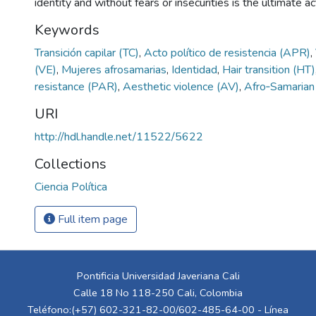
identity and without fears or insecurities is the ultimate ac
Keywords
Transición capilar (TC)
,
Acto político de resistencia (APR)
,
(VE)
,
Mujeres afrosamarias
,
Identidad
,
Hair transition (HT
resistance (PAR)
,
Aesthetic violence (AV)
,
Afro‑Samarian
URI
http://hdl.handle.net/11522/5622
Collections
Ciencia Política
Full item page
Pontificia Universidad Javeriana Cali
Calle 18 No 118-250 Cali, Colombia
Teléfono:(+57) 602-321-82-00/602-485-64-00 - Línea