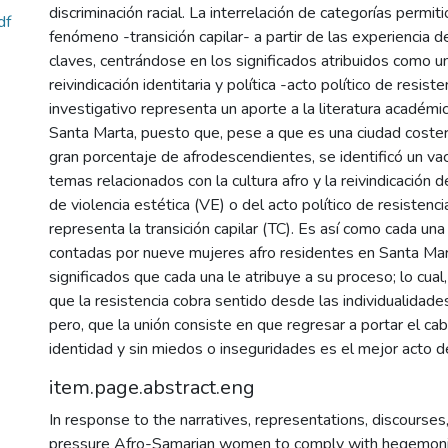
discriminación racial. La interrelación de categorías permit
df
fenómeno -transición capilar- a partir de las experiencia d
claves, centrándose en los significados atribuidos como un
reivindicación identitaria y política -acto político de resist
investigativo representa un aporte a la literatura académi
Santa Marta, puesto que, pese a que es una ciudad coster
gran porcentaje de afrodescendientes, se identificó un va
temas relacionados con la cultura afro y la reivindicación 
de violencia estética (VE) o del acto político de resisten
representa la transición capilar (TC). Es así como cada una 
contadas por nueve mujeres afro residentes en Santa Marta
significados que cada una le atribuye a su proceso; lo cual
que la resistencia cobra sentido desde las individualidade
pero, que la unión consiste en que regresar a portar el cab
identidad y sin miedos o inseguridades es el mejor acto de
item.page.abstract.eng
In response to the narratives, representations, discourses,
pressure Afro-Samarian women to comply with hegemoni