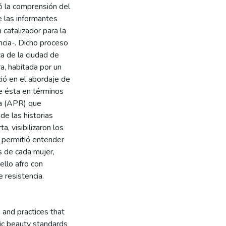
ió la comprensión del
e las informantes
 catalizador para la
encia-. Dicho proceso
ca de la ciudad de
a, habitada por un
ció en el abordaje de
de ésta en términos
cia (APR) que
de las historias
, visibilizaron los
, permitió entender
s de cada mujer,
ello afro con
 resistencia.
 and practices that
c beauty standards