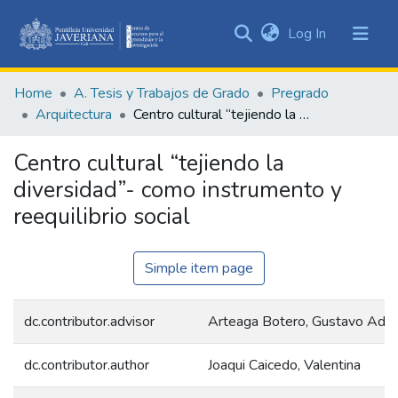
(current)
Log In
Communities
&
Home
A. Tesis y Trabajos de Grado
Pregrado
Collections
Arquitectura
Centro cultural “tejiendo la diversidad”- como instrumento y reequilibrio social
All of DSpace
Centro cultural “tejiendo la
Statistics
diversidad”- como instrumento y
reequilibrio social
Simple item page
dc.contributor.advisor
Arteaga Botero, Gustavo Adol
dc.contributor.author
Joaqui Caicedo, Valentina