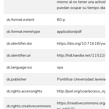
mismo al no tener una actividad
puedan ocupar su tiempo diario
dc.format.extent
80 p.
dc.format.mimetype
application/pdf
dc.identifier.doi
https://doi.org/10.71618/yw
dc.identifier.uri
http://hdl.handle.net/11522/
dc.language.iso
spa
dc.publisher
Pontificia Universidad Javeriana
dc.rights.accessrights
http://purl.org/coar/access_rig
https://creativecommons.org/l
dc.rights.creativecommons
nc-nd/4.0/