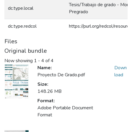
Tesis/Trabajo de grado - Monog
dc.type.local
Pregrado
dc.type.redcol
https://purl.org/redcol/resour
Files
Original bundle
Now showing
1 - 4 of 4
Name:
Down
Proyecto De Grado.pdf
load
Size:
148.26 MB
Format:
Adobe Portable Document
Format