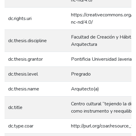
https://creativecommons.org/l
dc.rights.uri
nc-nd/4.0/
Facultad de Creación y Hábitat
dc.thesis.discipline
Arquitectura
dc.thesis.grantor
Pontificia Universidad Javeriana
dc.thesis.level
Pregrado
dc.thesis.name
Arquitecto(a)
Centro cultural “tejiendo la div
dc.title
como instrumento y reequilibrio
dc.type.coar
http://purl.org/coar/resource_t