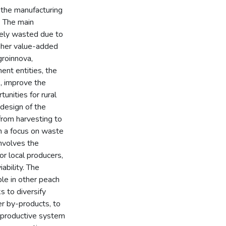
 the manufacturing
. The main
gely wasted due to
igher value-added
groinnova,
ent entities, the
s, improve the
nities for rural
 design of the
from harvesting to
th a focus on waste
involves the
or local producers,
ability. The
le in other peach
s to diversify
er by-products, to
is productive system