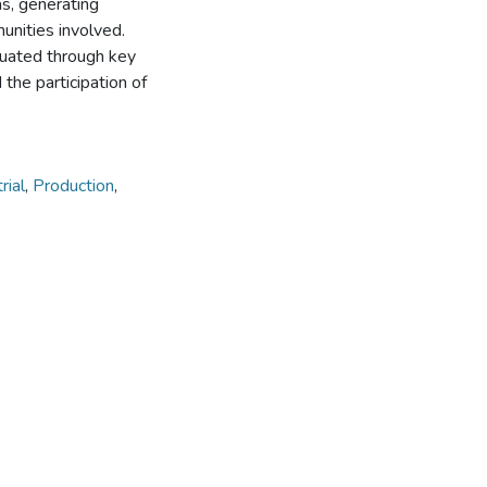
as, generating
unities involved.
luated through key
the participation of
rial
,
Production
,