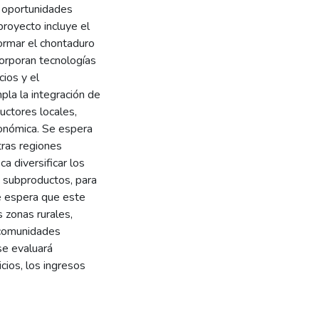
s oportunidades
proyecto incluye el
ormar el chontaduro
ncorporan tecnologías
ios y el
pla la integración de
uctores locales,
conómica. Se espera
tras regiones
a diversificar los
s subproductos, para
e espera que este
 zonas rurales,
 comunidades
se evaluará
cios, los ingresos