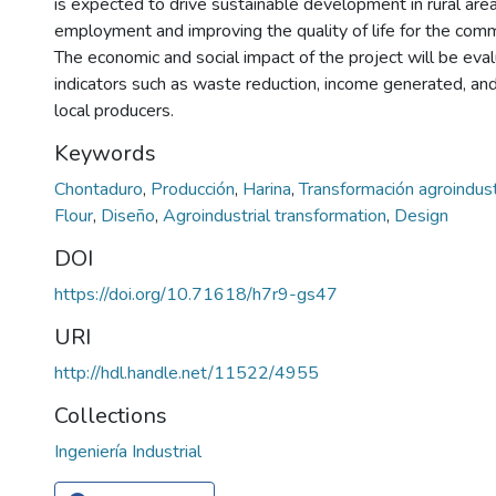
is expected to drive sustainable development in rural are
employment and improving the quality of life for the comm
The economic and social impact of the project will be eva
indicators such as waste reduction, income generated, and 
local producers.
Keywords
Chontaduro
,
Producción
,
Harina
,
Transformación agroindust
Flour
,
Diseño
,
Agroindustrial transformation
,
Design
DOI
https://doi.org/10.71618/h7r9-gs47
URI
http://hdl.handle.net/11522/4955
Collections
Ingeniería Industrial