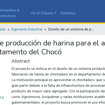
mmunities &
All of DSpace
Statistics
ollections
ado
Ingeniería Industrial
Diseño de un sistema de producción de harina para el aprovechamiento de chontaduro en el departamento del Chocó
e producción de harina para el
rtamento del Chocó
Abstract
El proyecto se enfoca en el diseño de un sistema producti
fabricación de harina de chontaduro en el departamento d
La motivación principal es aprovechar el chontaduro, que 
gran parte debido a la falta de infraestructura de procesa
producto de mayor valor agregado. Con la participación de
como Agroinnova, Asopalmar y varias instituciones acadé
3.p
gubernamentales, el proyecto busca promover el uso efici