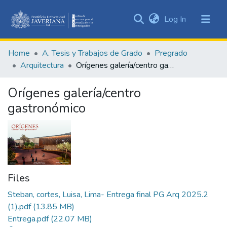
(current)
Log In
Communities
&
Home
A. Tesis y Trabajos de Grado
Pregrado
Collections
Arquitectura
Orígenes galería/centro gastronómico
All of DSpace
Orígenes galería/centro
Statistics
gastronómico
Files
Steban, cortes, Luisa, Lima- Entrega final PG Arq 2025.2
(1).pdf
(13.85 MB)
Entrega.pdf
(22.07 MB)