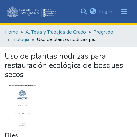
(current)
Log In
Communities
&
Home
A. Tesis y Trabajos de Grado
Pregrado
Collections
Biología
Uso de plantas nodrizas para restauración ecológica de bosques secos
All of DSpace
Uso de plantas nodrizas para
Statistics
restauración ecológica de bosques
secos
Files