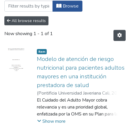
Browsing Maestría en Gerencia de Organ
Browse
All browse results
Now showing
1 - 1 of 1
Item
Modelo de atención de riesgo
nutricional para pacientes adultos
mayores en una institución
prestadora de salud
(
Pontificia Universidad Javeriana Cali
,
2024
)
Aguirre Marulanda, Erika
El Cuidado del Adulto Mayor cobra
;
Arboleda Cano,
Martha Viviana
relevancia y es una prioridad global,
;
Barrios Álvarez, Claudia
enfatizada por la OMS en su Plan para la
Década del Envejecimiento Saludable
Show more
2020-2030, que busca abordar la