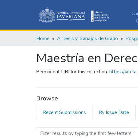
Co
C
Home
A. Tesis y Trabajos de Grado
Posg
Maestría en Dere
Permanent URI for this collection
https://vitel
Browse
Recent Submissions
By Issue Date
Browsing Maestría en Der