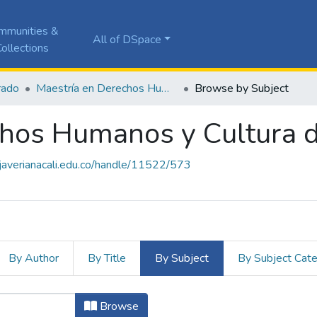
mmunities &
All of DSpace
ollections
rado
Maestría en Derechos Humanos y Cultura de Paz
Browse by Subject
chos Humanos y Cultura 
a.javerianacali.edu.co/handle/11522/573
By Author
By Title
By Subject
By Subject Cat
echos Humanos y Cultura de Paz by 
Browse