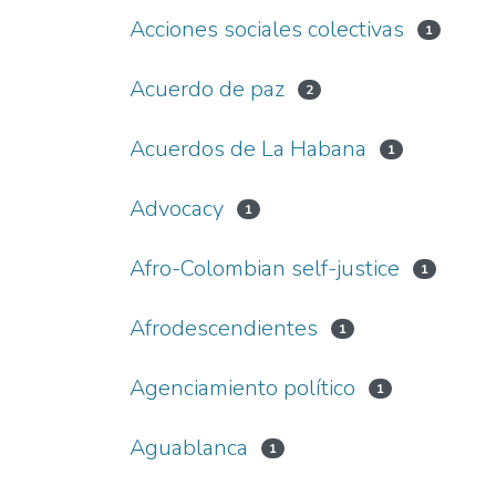
Acciones sociales colectivas
1
Acuerdo de paz
2
Acuerdos de La Habana
1
Advocacy
1
Afro-Colombian self-justice
1
Afrodescendientes
1
Agenciamiento político
1
Aguablanca
1