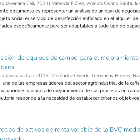
ficación aumenta la estabilidad financiera.
ad Javeriana Cali
,
2021
)
Valencia Flórez, Wilson
;
Osorio Santa, Ju
sente documento es representar un análisis de un plan de nego
bjeto social el servicio de desinfección enfocado en el alquiler de
eñados específicamente para ser adaptables a todo tipo de espaci
te, la seguridad y practicidad lo cual lo hace ideal para las institu
, donde se identificó la demanda y posibles ventas de la empresa
nales y legales, por último, se consideró en el análisis financiero 
nidad del negocio en términos de rentabilidad, pues en 2 de los 3
sición de equipos de campo, para el mejoramiento
a de oportunidad requerida por los inversionistas. Una estrategia
abaña
presas al proyecto propuesto será establecer un servicio al clien
ad Javariana Cali
,
2025
)
Meléndez Oviedo, Geovanny Herney
;
Ram
cesidades de los clientes de manera satisfactoria evitando retras
vid
, una de las empresas líderes del sector agroindustrial de la caña
do continuidad en las empresas donde las paradas de equipos o es
 evaluaciones y planes de mejoramiento de sus procesos en campo
s.
ultoría responde a la necesidad de establecer criterios objetivos
s en sus departamentos operativos, adaptando estas decisiones a 
 este objetivo, se propone un modelo estadístico basado en el al
"tiempo de reposición" de los equipos agrícolas en función de var
la antigüedad, la disponibilidad y las horas de uso acumuladas. 
recios de activos de renta variable de la BVC med
ficación precisa de los equipos en categorías de reposición, ayuda
pervisado