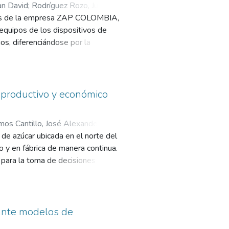
an David
;
Rodríguez Rozo, Juan
cios de la empresa ZAP COLOMBIA,
 equipos de los dispositivos de
os, diferenciándose por la
ciones de salud. Se realizó un
. Se determinaron los requisitos
la viabilidad que permitió
 escenarios analizados a 5 años la
 productivo y económico
 fundamental para lograr la
te oportuno, efectivo y confiable
os Cantillo, José Alexander
;
os en la prestación de los
 de azúcar ubicada en el norte del
pacios físicos pueden generar
 y en fábrica de manera continua.
 para la toma de decisiones en la
la situación financiera del
goritmo de Random Forest, el cual
iables clave, como el costo
Este modelo de Machine Learning
iante modelos de
ndo a priorizar la inversión en