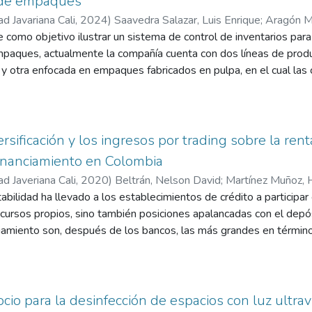
 de empaques
ad Javariana Cali
,
2024
)
Saavedra Salazar, Luis Enrique
;
Aragón Me
 como objetivo ilustrar un sistema de control de inventarios pa
paques, actualmente la compañía cuenta con dos líneas de prod
 y otra enfocada en empaques fabricados en pulpa, en el cual las
rcadeo y se realizan 100% bajo la demanda estimada, estos cá
 los modelos de producción de la compañía, las cuales son ¨Make
maneja un sistema híbrido de producción basado en la demanda y 
hace muy impredecible la demanda al momento de fabricar para a
ersificación y los ingresos por trading sobre la rent
s de inventario en referencias que no tienen una buena rotación 
inanciamiento en Colombia
en una demanda constante, por este motivo el diseño del sistema
ad Javeriana Cali
,
2020
)
Beltrán, Nelson David
;
Martínez Muñoz, 
nalidad de administrar de manera idónea los inventarios de la em
bilidad ha llevado a los establecimientos de crédito a participa
al de trabajo y adecuar el nivel de servicio al estándar establecid
recursos propios, sino también posiciones apalancadas con el depó
l de inventario para mejorar el manejo de materias primas, establ
iamiento son, después de los bancos, las más grandes en término
n de cada código de artículo (SKU), garantizando el cumplimiento 
 Compañías de Financiamiento entre 2015 y 2019 se estima cómo l
o políticas de inventario óptimo para administración de portafol
ad y solvencia de las compañías de financiamiento, haciendo énfasi
U’s activos.
abilidad. Los resultados sugieren que la diversificación de los ing
 son relevantes para determinar la rentabilidad de estas compañía
io para la desinfección de espacios con luz ultravi