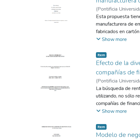
manufacturera
(
Pontificia Universid
Ospina, José Andrés
Esta propuesta tiene
manufacturera de em
fabricados en cartón
departamento de me
Show more
están acertados por
puede decir que se 
Item
Pronóstico, lo que 
Efecto de la div
causado altos nivele
compañías de f
referencias que tien
(
Pontificia Universid
propone, tiene la fi
La búsqueda de renta
los costos del capit
utilizando, no sólo 
el sistema de contro
compañías de financ
creación y depuració
financieros de ocho
Show more
la compañía y creand
afecta la rentabilid
con más de 2500 SK
trading sobre la rent
Item
ingresos por trading
Modelo de negoc