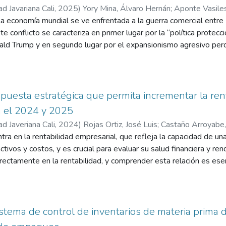
ad Javariana Cali
,
2025
)
Yory Mina, Álvaro Hernán
;
Aponte Vasiles
a economía mundial se ve enfrentada a la guerra comercial entre
e conflicto se caracteriza en primer lugar por la “política protecc
ld Trump y en segundo lugar por el expansionismo agresivo pero p
 Externado de Colombia, s.f.). De acuerdo con el U.S. DEPARM
ño fiscal 2018 fue de 779 mil millones de dólares,113 mil millon
U.S. DEPARTMENT OF THE TREASURY, 2018). Esta caída de la ec
l desempleo del 5.8% en el 2008, sentaron las bases del intent
puesta estratégica que permita incrementar la ren
ial, dada la apuesta del liderazgo de las industrias claves mund
en el 2024 y 2025
e de China. Lo expuesto anteriormente, indica que esta guerra com
ad Javeriana Cali
,
2024
)
Rojas Ortiz, José Luis
;
Castaño Arroyabe,
sto que, en marzo del 2018, EE. UU impuso aranceles cercanos 
ntra en la rentabilidad empresarial, que refleja la capacidad de 
es de China; la respuesta del gigante asiático fue gravar arance
ctivos y costos, y es crucial para evaluar su salud financiera y re
0.000 millones junto con una devaluación del yuan en 1,4% “sup
rectamente en la rentabilidad, y comprender esta relación es esenci
lar” (Universidad Externado de Colombia, s.f.), lo que indicaría u
anización. La gestión eficiente de costos y la evaluación continua
aliza el impacto del veto comercial impuesto por Estados Unidos 
o plazo. El objetivo de la consultoría es diseñar una estrategia pa
a comercial entre Estados Unidos y China. Se examina la afectació
resa del sector moda en Colombia, que busca ajustar su portafol
 por la cual se parte de indicadores financieros claves en pro de d
iva y relevante
stema de control de inventarios de materia prima
 en la compañía.