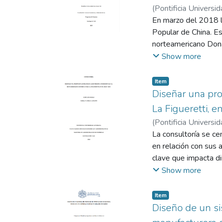
(
Pontificia Universid
En marzo del 2018 l
Popular de China. Est
norteamericano Dona
Pekín” (Universidad
Show more
(de EE. UU) en el a
fiscal anterior” (
Item
de un incremento de
Diseñar una pro
orden económico mund
La Figueretti, 
tecnología, por part
(
Pontificia Universid
múltiples capas pue
José Luis
La consultoría se ce
productos provenient
en relación con sus a
americanos en US$11
clave que impacta di
las 7 unidades por dó
económica de una org
Show more
de investigación an
sostenibilidad a larg
contexto de la guerr
Figueretti", una emp
Item
multinacional, razón
mantenerse competit
Diseño de un si
largo plazo del veto