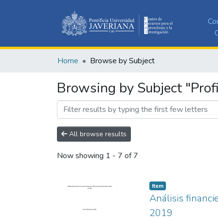
Co
C
Home
Browse by Subject
Browsing by Subject "Profi
All browse results
Now showing
1 - 7 of 7
Item
Análisis financ
2019