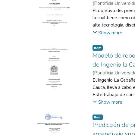
solvencia, la diversi
(
Pontificia Universid
Carlos
El objetivo del pre
la cual tiene como o
alta tecnología, dis
facilidad de transpor
Show more
análisis del mercado
técnicos, organizacio
Item
evidenciar la oportu
Modelo de repo
TIR sobrepasa la tas
de Ingenio la C
adherencia de las em
(
Pontificia Universid
que satisfaga las ne
Arango Londoño, Da
El ingenio La Cabaña
servicios y brindan
Cauca, lleva a cabo
enormes sobrecosto
Este trabajo de cons
reposición de equipo
Show more
ingenio. Para lograr
permite predecir el 
Item
operativo por hora, 
Predicción de p
proporciona una clasi
aprendizaje su