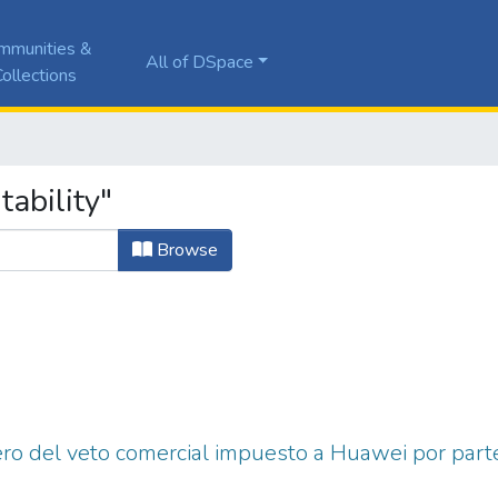
mmunities &
All of DSpace
ollections
tability"
Browse
iero del veto comercial impuesto a Huawei por par