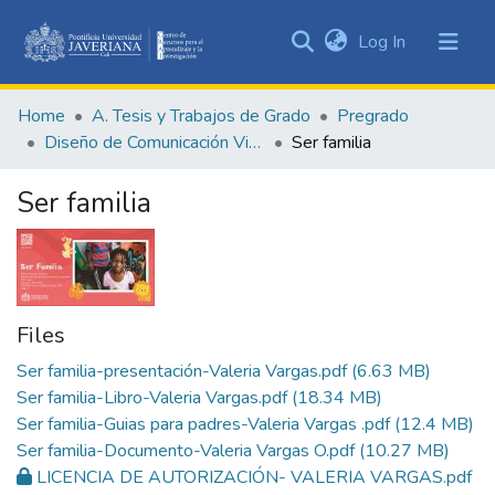
(current)
Log In
Communities
&
Home
A. Tesis y Trabajos de Grado
Pregrado
Collections
Diseño de Comunicación Visual
Ser familia
All of DSpace
Ser familia
Statistics
Files
Ser familia-presentación-Valeria Vargas.pdf
(6.63 MB)
Ser familia-Libro-Valeria Vargas.pdf
(18.34 MB)
Ser familia-Guias para padres-Valeria Vargas .pdf
(12.4 MB)
Ser familia-Documento-Valeria Vargas O.pdf
(10.27 MB)
LICENCIA DE AUTORIZACIÓN- VALERIA VARGAS.pdf