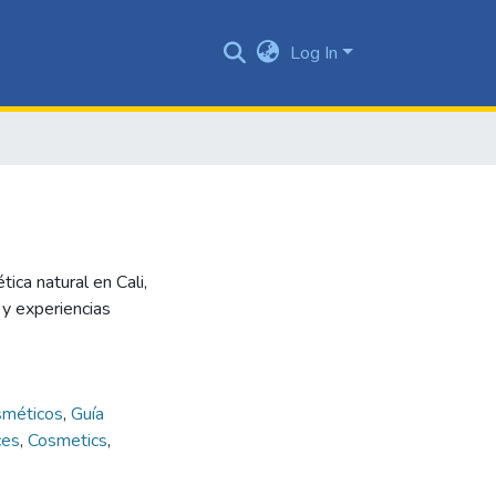
Log In
ica natural en Cali,
 y experiencias
sméticos
,
Guía
ces
,
Cosmetics
,