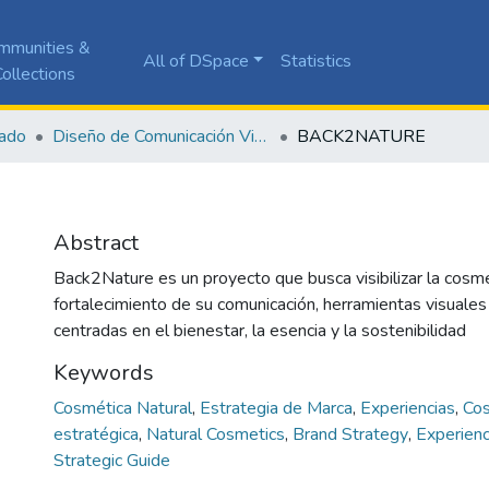
mmunities &
All of DSpace
Statistics
ollections
ado
Diseño de Comunicación Visual
BACK2NATURE
Abstract
Back2Nature es un proyecto que busca visibilizar la cosmét
fortalecimiento de su comunicación, herramientas visuales
centradas en el bienestar, la esencia y la sostenibilidad
Keywords
Cosmética Natural
,
Estrategia de Marca
,
Experiencias
,
Co
estratégica
,
Natural Cosmetics
,
Brand Strategy
,
Experien
Strategic Guide