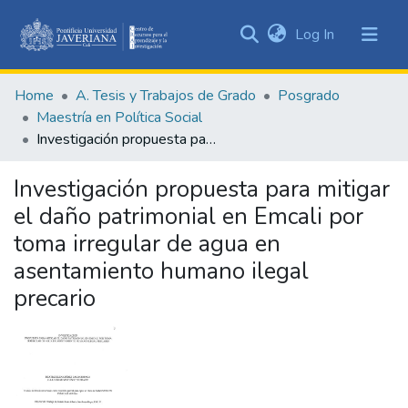
(current)
Log In
Communities
&
Home
A. Tesis y Trabajos de Grado
Posgrado
Collections
Maestría en Política Social
All of DSpace
Investigación propuesta para mitigar el daño patrimonial en Emcali por toma irregular de agua en asentamiento humano ilegal precario
Statistics
Investigación propuesta para mitigar
el daño patrimonial en Emcali por
toma irregular de agua en
asentamiento humano ilegal
precario