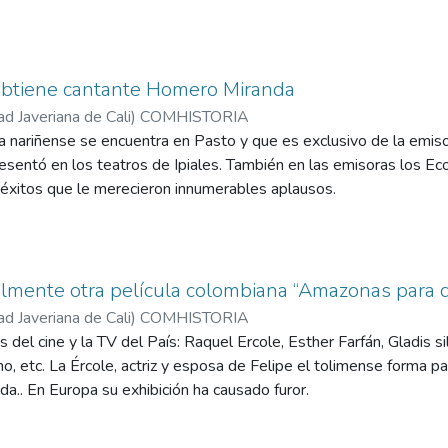
obtiene cantante Homero Miranda
ad Javeriana de Cali
)
COMHISTORIA
ta nariñense se encuentra en Pasto y que es exclusivo de la emiso
resentó en los teatros de Ipiales. También en las emisoras los E
 éxitos que le merecieron innumerables aplausos.
lmente otra película colombiana “Amazonas para 
ad Javeriana de Cali
)
COMHISTORIA
s del cine y la TV del País: Raquel Ercole, Esther Farfán, Gladis 
no, etc. La Ércole, actriz y esposa de Felipe el tolimense forma p
tda.. En Europa su exhibición ha causado furor.