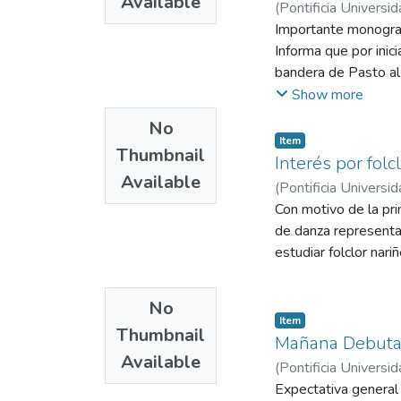
Available
(
Pontificia Universid
Importante monograf
Informa que por inic
bandera de Pasto al 
Sociedad de Mejora
Show more
No
Item
Thumbnail
Interés por fol
Available
(
Pontificia Universid
Con motivo de la pri
de danza represent
estudiar folclor nar
No
Item
Thumbnail
Mañana Debutar
Available
(
Pontificia Universid
Expectativa general 