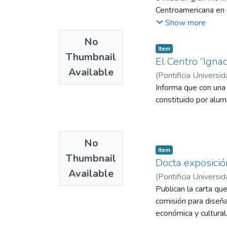
Centroamericana en 
del himno con música
Show more
en él.
No
Item
Thumbnail
El Centro “Igna
Available
(
Pontificia Universid
Informa que con una v
constituido por alum
No
Item
Thumbnail
Docta exposició
Available
(
Pontificia Universid
Publican la carta qu
comisión para diseñar
económica y cultural