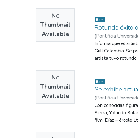
No
Item
Thumbnail
Rotundo éxito 
Available
(
Pontificia Universid
Informa que el artis
Grill Colombia. Se p
artista tuvo rotundo
No
Item
Thumbnail
Se exhibe actua
Available
(
Pontificia Universid
Con conocidas figura
Sierra, Yolando Sola
film: Díaz – ércole L