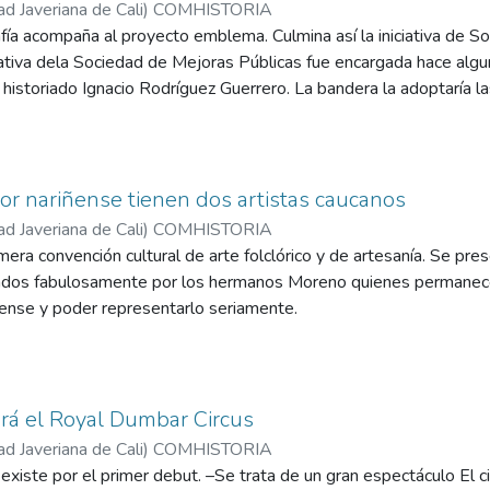
ad Javeriana de Cali
)
COMHISTORIA
ía acompaña al proyecto emblema. Culmina así la iniciativa de S
iativa dela Sociedad de Mejoras Públicas fue encargada hace alg
historiado Ignacio Rodríguez Guerrero. La bandera la adoptaría las
s.
clor nariñense tienen dos artistas caucanos
ad Javeriana de Cali
)
COMHISTORIA
mera convención cultural de arte folclórico y de artesanía. Se pr
ados fabulosamente por los hermanos Moreno quienes permanece
iñense y poder representarlo seriamente.
á el Royal Dumbar Circus
ad Javeriana de Cali
)
COMHISTORIA
existe por el primer debut. –Se trata de un gran espectáculo El c