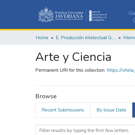
Co
C
Home
E. Producción Intelectual General
Memor
Arte y Ciencia
Permanent URI for this collection
https://vitel
Browse
Recent Submissions
By Issue Date
Browsing Arte y Ciencia