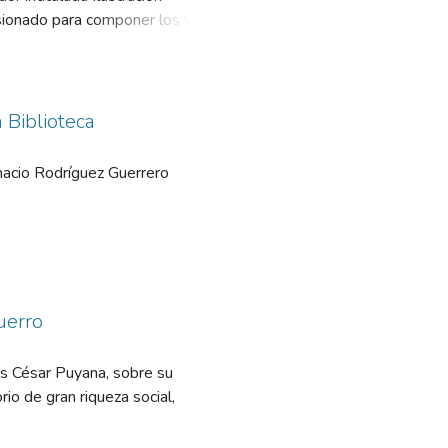
sionado para componer los versos
 Miguel Antonio Caro, y se inspiró
 Biblioteca
Ignacio Rodríguez Guerrero
uerro
os César Puyana, sobre su
rio de gran riqueza social,