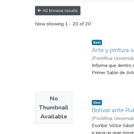
All browse results
Now showing
1 - 20 of 20
Item
Arte y pintura s
(
Pontificia Universid
Informa que dentro d
Primer Salón de Art
No
Item
Thumbnail
Bolívar ante Ru
Available
(
Pontificia Universid
Escribe: Víctor Sán
e inicia un gran movi