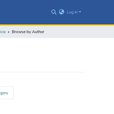
Log In
ncia
Browse by Author
egory