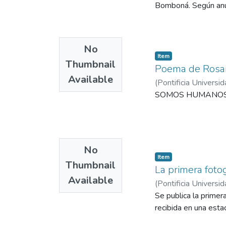
Bomboná. Según anun
No
Item
Thumbnail
Poema de Rosar
Available
(
Pontificia Universid
SOMOS HUMANOS Se 
No
Item
Thumbnail
La primera fotog
Available
(
Pontificia Universid
Se publica la primera
recibida en una esta