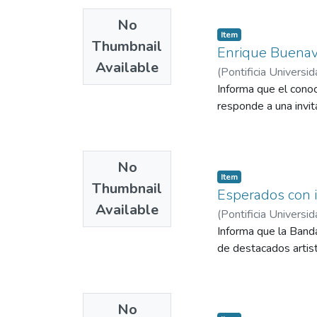
No
Item
Thumbnail
Enrique Buenave
Available
(
Pontificia Universid
Informa que el conoc
responde a una invit
No
Item
Thumbnail
Esperados con i
Available
(
Pontificia Universid
Informa que la Band
de destacados artist
No