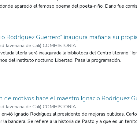
donde apareció el famoso poema del poeta-niño. Dario fue comi
 de Aberle, para el Dario tuvo presente el canto a Bolivar de don
cio Rodríguez Guerrero” inaugura mañana su propia
ad Javeriana de Cali
)
COMHISTORIA
elada litería será inaugurada la biblioteca del Centro literario “
nos del instituto nocturno Libertad. Pasa la programación.
n de motivos hace el maestro Ignacio Rodríguez G
ad Javeriana de Cali
)
COMHISTORIA
e envió Ignacio Rodríguez al presidente de mejoras públicas, Carl
 la bandera. Se refiere a la historia de Pasto y a que es un territo
.