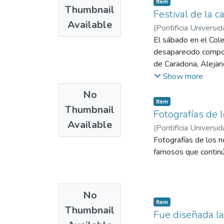
Item
Thumbnail
Festival de la 
Available
(
Pontificia Universid
El sábado en el Cole
desaparecido compos
de Caradona, Alejand
una cantante por cad
Show more
No
Item
Thumbnail
Fotografías de 
Available
(
Pontificia Universid
Fotografías de los 
famosos que continúa
No
Item
Thumbnail
Fue diseñada la