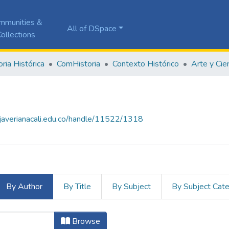
mmunities &
All of DSpace
ollections
ia Histórica
ComHistoria
Contexto Histórico
Arte y Cie
a.javerianacali.edu.co/handle/11522/1318
By Author
By Title
By Subject
By Subject Cat
 by Author "COMHISTORIA"
Browse