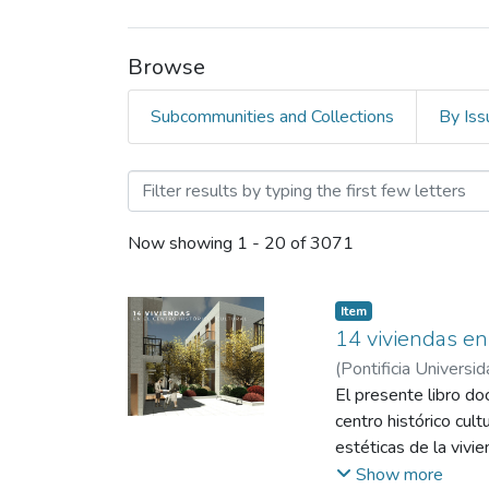
Browse
Subcommunities and Collections
By Iss
Browsing A. Tesis y Trabaj
Now showing
1 - 20 of 3071
Item
14 viviendas en 
(
Pontificia Universid
El presente libro do
centro histórico cul
estéticas de la vivi
riqueza histórica y 
Show more