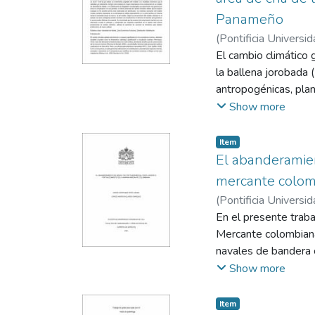
atravesar la distanc
Panameño
(
Pontificia Universid
El cambio climático 
la ballena jorobada 
antropogénicas, plan
Para este estudio s
Show more
la Zona Económica Ex
jorobadas. Estas ba
Item
como el parto y la la
El abanderamien
algoritmo de máxima
mercante colom
batimetría y distanc
(
Pontificia Universid
RCP26 y RCP85 del 
Langer, Gloria Inés
En el presente traba
rendimiento aceptab
Mercante colombiana,
de mayor importancia
navales de bandera 
novaeangliae se exp
importancia que esta
Show more
climático difiere pa
comprender el concep
escenarios del mode
legal vigente que r
Item
Panamá donde la ido