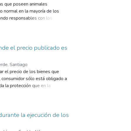
nas que poseen animales
o normal en la mayoría de los
endo responsables con los
gando por las calles? El
ción porque no sólo afecta a los
de el precio publicado es
rde, Santiago
r el precio de los bienes que
el consumidor sólo está obligado a
da la protección que en la
usando de su derecho, puesto que a
irrisorio se entiende por no
s empresarios prefieren entregar
 se debe, a que la
durante la ejecución de los
sos, sostiene que se trata de una
nción contra el productor o