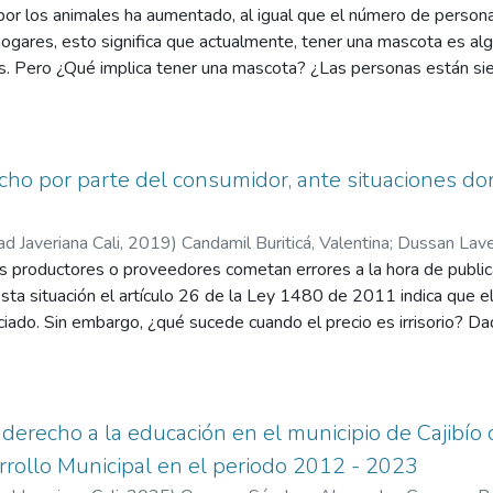
 por los animales ha aumentado, al igual que el número de perso
ogares, esto significa que actualmente, tener una mascota es alg
. Pero ¿Qué implica tener una mascota? ¿Las personas están si
cotas? ¿Por qué actualmente hay tantos animales domésticos va
s domésticos es una problemática a la que se le debe poner aten
 sino también a las personas.
ho por parte del consumidor, ante situaciones don
ad Javeriana Cali
,
2019
)
Candamil Buriticá, Valentina
;
Dussan Lave
s productores o proveedores cometan errores a la hora de publica
esta situación el artículo 26 de la Ley 1480 de 2011 indica que 
ciado. Sin embargo, ¿qué sucede cuando el precio es irrisorio? Da
consumidor en el ordenamiento jurídico colombiano, éste está ab
ia de una norma en el Código de Comercio que indica que el precio 
ventual reclamación por parte del consumidor por este motivo, lo
ener una norma legal que los respalda para no hacerlo. Lo anterior
 derecho a la educación en el municipio de Cajibío 
Industria y Comercio, en adelante la SIC, en la mayoría de los ca
rollo Municipal en el periodo 2012 - 2023
dad engañosa, teniendo como consecuencia la imposición de una sa