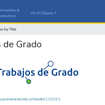
mmunities &
All of DSpace
ollections
e by Title
s de Grado
la.javerianacali.edu.co/handle/11522/1