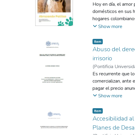
Hoy en día, el amor
domésticos en sus h
hogares colombianos
cuidados de sus mas
Show more
abandono de animale
perros y a los gatos
Item
Abuso del derec
irrisorio
(
Pontificia Universid
Es recurrente que lo
comercializan, ante 
pagar el precio anun
actualidad goza el 
Show more
pesar de la existenc
pactado, ante una e
Item
el bien a pesar de t
Accesibilidad al
Superintendencia de 
Planes de Desar
situación de publici