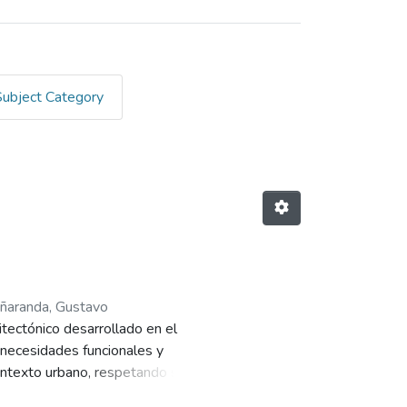
Subject Category
ñaranda, Gustavo
itectónico desarrollado en el
s necesidades funcionales y
contexto urbano, respetando su
to, desde el diseño conceptual