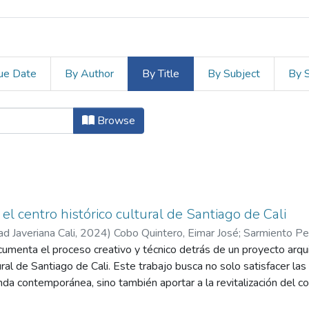
ue Date
By Author
By Title
By Subject
By 
os de Grado by Title
Browse
el centro histórico cultural de Santiago de Cali
ad Javeriana Cali
,
2024
)
Cobo Quintero, Eimar José
;
Sarmiento Pe
cumenta el proceso creativo y técnico detrás de un proyecto arqu
tural de Santiago de Cali. Este trabajo busca no solo satisfacer la
enda contemporánea, sino también aportar a la revitalización del 
cultural. Cada capítulo explora un aspecto fundamental del proyec