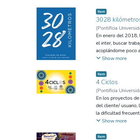
hasta los detalles té
Item
3028 kilómetro
(
Pontificia Universid
En enero del 2018, 
el inter, buscar tra
acoplándome poco a 
burocráticos y filas 
Show more
extranjera. Hoy, lle
residente con la posi
Item
persona y su entorn
4 Ciclos
nuestra identidad; p
(
Pontificia Universid
valluna; y aunque lo
En los proyectos de 
que no solo he apren
del cliente/ usuario
cosas de forma difer
la dificultad frecuen
espejo y darte cuent
la calidad y los tie
Show more
sigue y fluye, pero 
problemas en el mome
viviendo en Cali, una
llevar a cabo cualqui
Item