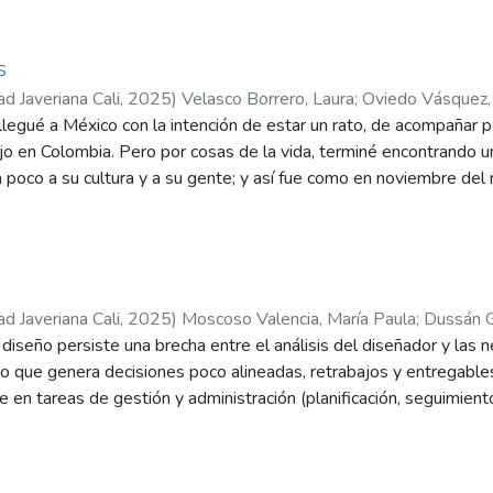
cnicos.
s
ad Javeriana Cali
,
2025
)
Velasco Borrero, Laura
;
Oviedo Vásquez,
llegué a México con la intención de estar un rato, de acompañar
bajo en Colombia. Pero por cosas de la vida, terminé encontrando u
poco a su cultura y a su gente; y así fue como en noviembre del
bajo el sol para firmar papeles infinitos, me convertí oficialmente 
vo 7 años y medio al momento de escribir este texto, viviendo en 
bilidad de naturalizarme si así lo deseo. Siempre fui consciente de
o, su ambiente, su cuerpo, el cómo nos relacionamos con lo que 
ero no le había dado una importancia real hasta que salí del país. 
ad Javeriana Cali
,
2025
)
Moscoso Valencia, María Paula
;
Dussán G
 sigo siendo y siempre lo voy a ser, ahora también soy migrante, r
diseño persiste una brecha entre el análisis del diseñador y las
dido a aceptar, sino también a querer, a tenerle cariño. Converti
, lo que genera decisiones poco alineadas, retrabajos y entregabl
ente, en que busques los paralelos entre la vida que dejaste y la 
te en tareas de gestión y administración (planificación, seguimiento
a de que eres y no eres al mismo tiempo; es enfrentarte al senti
mpos. Según Céspedes (2023, p. 27), “con frecuencia, algunos cre
una parte de ti se queda quieta, congelada en el tiempo. Existe u
nto de realizar tareas administrativas y de gestión, las cuales so
 Laura que no sabía lo que significaba migrar, salir del país para n
er actividad o proyecto relacionado con el Diseño”. Por ello se ju