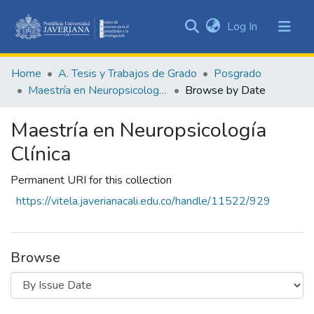
(current)
Log In
Communities
&
Home
A. Tesis y Trabajos de Grado
Posgrado
Collections
Maestría en Neuropsicología Clínica
Browse by Date
All of DSpace
Maestría en Neuropsicología
Clínica
Permanent URI for this collection
https://vitela.javerianacali.edu.co/handle/11522/929
Browse