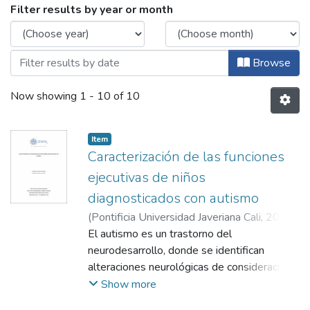
Browsing Maestría en Neuropsicología Cl
Filter results by year or month
Browse
Now showing
1 - 10 of 10
Item
Caracterización de las funciones
ejecutivas de niños
diagnosticados con autismo
(
Pontificia Universidad Javeriana Cali
,
2023
)
Beltrán Perdomo, Andrea
El autismo es un trastorno del
;
Cuartas
Walteros, Yeraldin
neurodesarrollo, donde se identifican
;
Quijano Martínez, María
Cristina
alteraciones neurológicas de consideración
que se expresan en el desarrollo de la
Show more
persona diagnosticada, añadiéndose una