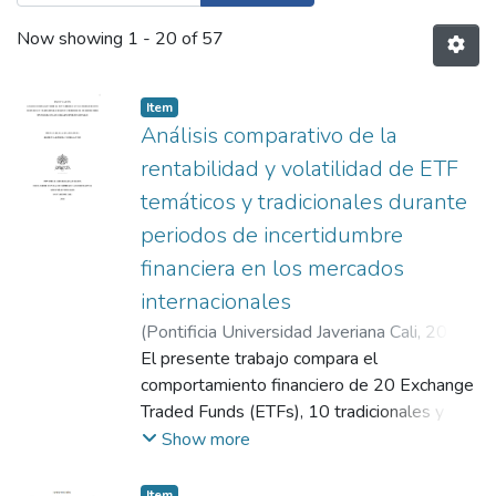
Now showing
1 - 20 of 57
Item
Análisis comparativo de la
rentabilidad y volatilidad de ETF
temáticos y tradicionales durante
periodos de incertidumbre
financiera en los mercados
internacionales
(
Pontificia Universidad Javeriana Cali
,
2026
)
Legarda Daza, Diana Marcela
El presente trabajo compara el
;
Tosse
Llantén, Jessica Alejandra
comportamiento financiero de 20 Exchange
;
Orozco Cerón,
Oscar Walduin
Traded Funds (ETFs), 10 tradicionales y 10
temáticos (Anexos 1 y 2), durante
Show more
episodios de alta incertidumbre global: la
guerra comercial EE. UU. y China, la
Item