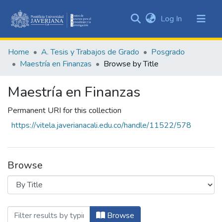
(current)
Log In
Communities
&
Home
A. Tesis y Trabajos de Grado
Posgrado
Collections
Maestría en Finanzas
Browse by Title
All of DSpace
Maestría en Finanzas
Permanent URI for this collection
https://vitela.javerianacali.edu.co/handle/11522/578
Browse
Browsing Maestría en Finanzas by Title
Browse