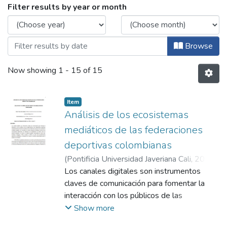
Browsing Maestría de Comunicación en l
Filter results by year or month
Browse
Now showing
1 - 15 of 15
Item
Análisis de los ecosistemas
mediáticos de las federaciones
deportivas colombianas
(
Pontificia Universidad Javeriana Cali
,
2022
)
Jaimes Zapata, Bryan Felipe
Los canales digitales son instrumentos
;
Bastidas Junco,
Valentina
claves de comunicación para fomentar la
;
Vargas, Aura María
interacción con los públicos de las
organizaciones. Las federaciones deportivas
Show more
colombianas tienen el reto de conectar con