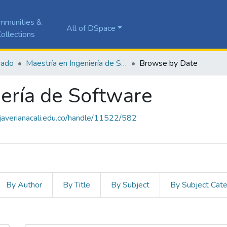
mmunities &
All of DSpace
ollections
rado
Maestría en Ingeniería de Software
Browse by Date
iería de Software
a.javerianacali.edu.co/handle/11522/582
By Author
By Title
By Subject
By Subject Cat
niería de Software by Issue Date