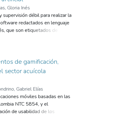
as, Gloria Inés
supervisión débil para realizar la
 software redactados en lenguaje
lés, que son etiquetados de
l desempeño de la clasificación
es neuronales convolucionales,
les recurrentes LSTM y GRU, con
derada y 75 % en la clase
ntos de gamificación,
grado de ambigüedad.
l sector acuícola
ndrino, Gabriel Elías
icaciones móviles basadas en las
olombia NTC 5854, y el
ción de usabilidad de los
s a través de tecnologías de
da en la presentación de un
izaje de las temáticas: