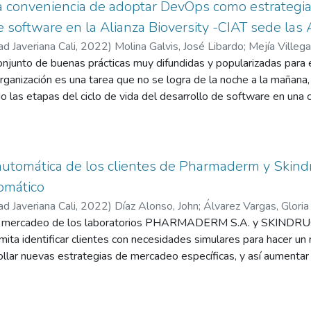
ltivos acuapónicos
a conveniencia de adoptar DevOps como estrategia
el mantenimiento de cultivos acuapónicos.
 software en la Alianza Bioversity -CIAT sede las
alidación de la aplicación se lleva a cabo una inspección de usabi
ad Javeriana Cali
,
2022
)
Molina Galvis, José Libardo
;
Mejía Villega
a uno y un estudio cuasiexperimental con 40 personas para el aná
onjunto de buenas prácticas muy difundidas y popularizadas para 
de la exploración del aplicativo móvil. Los resultados fueron exit
ganización es una tarea que no se logra de la noche a la mañana,
l proceso.
 las etapas del ciclo de vida del desarrollo de software en un
zacional y la gestión de los procesos acorde con las particularida
 se busca entregar productos de software a los usuarios _finales
 contabilidad, a través de la identificación de cuellos de botella
bajo.
tomática de los clientes de Pharmaderm y Skindru
a evaluar la conveniencia de adoptar un conjunto de buenas prác
omático
el desarrollo de software como lo es DevOps a una empresa cuyo
ad Javeriana Cali
,
2022
)
Díaz Alonso, John
;
Álvarez Vargas, Gloria
ntro de investigación en agricultura que utiliza el software para s
 mercadeo de los laboratorios PHARMADERM S.A. y SKINDRUG 
s internos y que como toda empresa requiere procesos agiles y o
ita identificar clientes con necesidades simulares para hacer un m
os aspectos a destacar es la propuesta de un artefacto para la e
llar nuevas estrategias de mercadeo específicas, y así aumentar 
ravés de preguntas indirectas pensadas para el segmento de pers
royecto tiene como objetivo desarrollar un modelo de identifica
e software y no estén familiarizadas con la terminología DevOps,
ntes de los laboratorios, mediante la preparación de los datos, 
llo de software corporativas desde un punto de vista multidimens
ión y recomendación del modelo seleccionado y un medio de visual