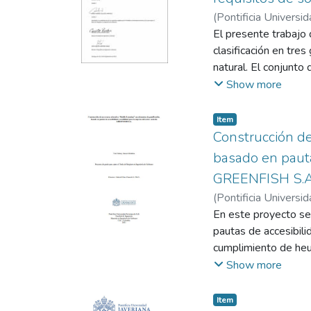
(
Pontificia Universid
El presente trabajo 
clasificación en tre
natural. El conjunto
acuerdo a su ambigüe
Show more
con diferentes mode
entre otros. Los me
Item
un F1-Score de 80 %
Construcción de
ambigüedad alta, y 
basado en pauta
GREENFISH S.A
(
Pontificia Universid
En este proyecto se
pautas de accesibil
cumplimiento de heur
sistemas. Se propon
Show more
acceso libre, en una
recurso educativo qu
Item