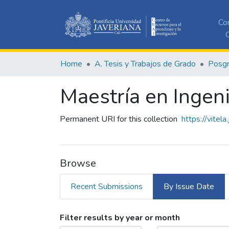
Co
C
Home
A. Tesis y Trabajos de Grado
Posg
Maestría en Ingen
Permanent URI for this collection
https://vitel
Browse
Recent Submissions
By Issue Date
Browsing Maestría en Inge
Filter results by year or month