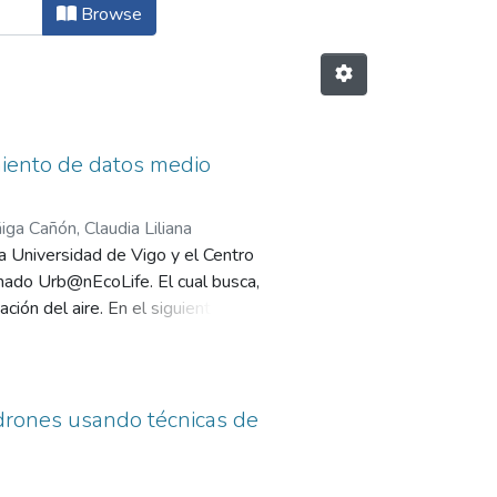
Browse
iento de datos medio
iga Cañón, Claudia Liliana
a Universidad de Vigo y el Centro
mado Urb@nEcoLife. El cual busca,
ción del aire. En el siguiente
rocess for Data Mining CRISDM,
 Cali – Colombia, usando como
adas de los datos de
drones usando técnicas de