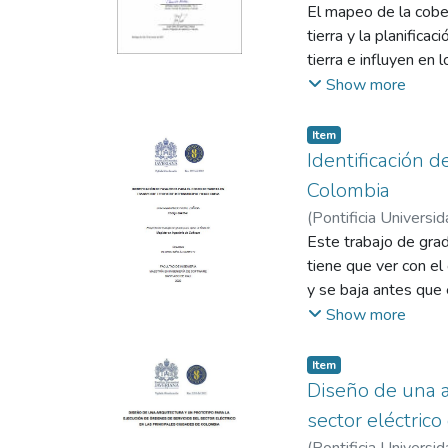
El mapeo de la cober
tierra y la planific
tierra e influyen en 
coberturas de la tier
Show more
cuantificar depende 
supervisada y no sup
Item
categorías. Con el u
Identificación d
resolución que conti
Colombia
de contener varios ti
(
Pontificia Universid
Esta investigación s
Este trabajo de gra
para la clasificació
tiene que ver con el
Se usará la librería
y se baja antes que 
Como este tipo de m
saber dónde inició s
Show more
rendimiento más ópt
calcular el costo que
por parte de expert
El objetivo de este 
Item
imágenes.
de técnicas de biomet
Diseño de una a
viaje. Se aplicaron 
sector eléctric
programación Python