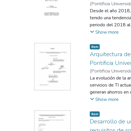
(
Pontificia Universid
de la empresa Oiko B
Desde el año 2018, l
tenido una tendencia
periodo del 2018 al
Este es un desafío p
Show more
problemas económico
variedad de estrategi
Item
La pandemia de coro
Arquitectura de
superior a replantea
Pontificia Unive
de pregrado y posgra
(
Pontificia Universid
pudieran reinventars
La evolución de la a
crecimiento de la vir
servicios de TI actu
traslados y gestiona
generan ahorros en d
mercado para la ofer
en contenedores Dock
Show more
de comunicación y re
las que cuenta, dism
diferentes tecnologí
Item
estado actual y alte
Desarrollo de u
una última de evalu
requisitos de so