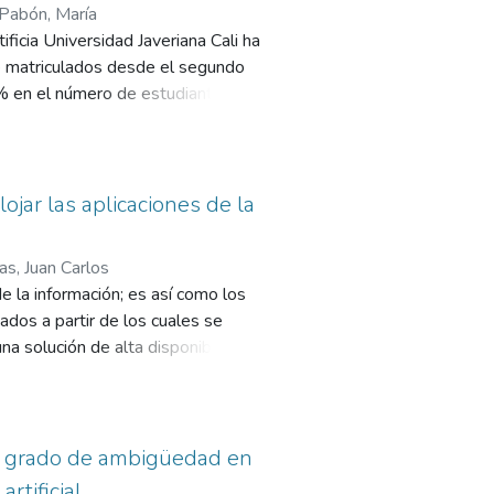
Pabón, María
icia Universidad Javeriana Cali ha
 de matriculados desde el segundo
% en el número de estudiantes.
deserción estudiantil trae consigo
tica, han sido desarrolladas una
acional y global.
instituciones de educación
ojar las aplicaciones de la
los diferentes niveles académicos
iva para que las instituciones
as, Juan Carlos
s diferentes públicos. El
e la información; es así como los
tar la exposición al contagio, los
ados a partir de los cuales se
nueva forma de interacción en el
a solución de alta disponibilidad
tación de los diferentes medios
ar las diferentes aplicaciones con
 asertiva.
oluciones. Se plantea el uso de
ajo detallado en verificación del
lidación mediante un prototipo y
del grado de ambigüedad en
rtificial