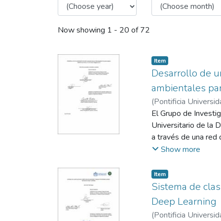
Now showing
1 - 20 of 72
Item
Desarrollo de 
ambientales pa
(
Pontificia Universid
El Grupo de Investi
Universitario de la
a través de una red 
trabajo se muestra 
Show more
con el fin de resolv
base un algoritmo d
Item
contaminación de lo
Sistema de clas
Deep Learning
(
Pontificia Universid