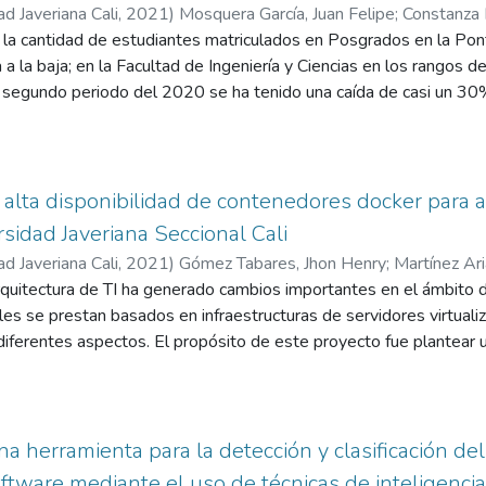
ad Javeriana Cali
,
2021
)
Mosquera García, Juan Felipe
;
Constanza 
ackoffice S.A.S. aplicando cada paso con su respectiva plantilla.
a cantidad de estudiantes matriculados en Posgrados en la Pontif
 a la baja; en la Facultad de Ingeniería y Ciencias en los rangos
 segundo periodo del 2020 se ha tenido una caída de casi un 30
ermanente para las instituciones de educación superior porque la 
s y de reputación para las universidades. Frente a esta problemá
as de retención para revertir esta creciente tendencia regional, n
navirus que afecta al mundo desde el año 2020 obligó a muchas 
 alta disponibilidad de contenedores docker para al
r sus metodologías de atracción hacia los nuevos integrantes en 
rsidad Javeriana Seccional Cali
dos. La transformación digital surgió entonces como una alternat
ad Javeriana Cali
,
2021
)
Gómez Tabares, Jhon Henry
;
Martínez Ari
e y seguir ofreciendo las diferentes alternativas de educación a lo
rquitectura de TI ha generado cambios importantes en el ámbito d
tualidad supuso una alternativa para mantener la productividad, evi
ales se prestan basados en infraestructuras de servidores virtualiz
r el tiempo de forma eficiente. Sin embargo, también supuso una 
iferentes aspectos. El propósito de este proyecto fue plantear un
ta de los programas académicos. Esta oferta significaba la explo
er para la Pontificia Universidad Javeriana Cali, que permita aloj
des sociales para poder llegar a los clientes de forma oportuna y
inuir consumo de recursos, estandarizar servidores, entre otras s
as que serán evaluadas a lo largo del documento, así como un trab
rnativas, para una posterior etapa detallada de diseño, otra de va
na herramienta para la detección y clasificación 
ación de resultados y desempeño.
ftware mediante el uso de técnicas de inteligencia a