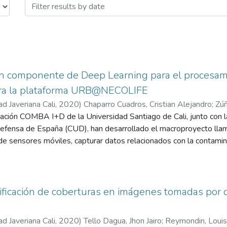
un componente de Deep Learning para el procesam
ra la plataforma URB@NECOLIFE
ad Javeriana Cali
,
2020
)
Chaparro Cuadros, Cristian Alejandro
;
Zúñ
gación COMBA I+D de la Universidad Santiago de Cali, junto con l
 Defensa de España (CUD), han desarrollado el macroproyecto lla
de sensores móviles, capturar datos relacionados con la contamina
la implementación de la metodología Cross-Industry Standard P
er y predecir posibles problemas medio ambientales de la ciudad
e red neuronal recurrente para procesar las series de tiempo arm
s años 2010 – 2017. Dentro del proyecto se exploraron.
ificación de coberturas en imágenes tomadas por 
ad Javeriana Cali
,
2020
)
Tello Dagua, Jhon Jairo
;
Reymondin, Louis