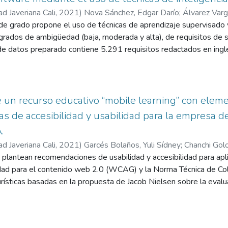
ad Javeriana Cali
,
2021
)
Nova Sánchez, Edgar Darío
;
Álvarez Varg
de grado propone el uso de técnicas de aprendizaje supervisado y 
s grados de ambigüedad (baja, moderada y alta), de requisitos de
 de datos preparado contiene 5.291 requisitos redactados en ing
dad sintáctica usando el analizador de link grammar. Se evalúa e
los de aprendiza je automático que incluyen random forest y red
jores resultados se obtienen con los modelos de redes neurona
 en la clase ambigüedad baja, 62 % en la clase ambigüedad mo
 un recurso educativo “mobile learning” con eleme
un accuracy entre 69 % y 71 % de clasificaciones correctas del 
s de accesibilidad y usabilidad para la empresa de
.
ad Javeriana Cali
,
2021
)
Garcés Bolaños, Yuli Sídney
;
Chanchi Golo
 plantean recomendaciones de usabilidad y accesibilidad para apl
idad para el contenido web 2.0 (WCAG) y la Norma Técnica de C
ísticas basadas en la propuesta de Jacob Nielsen sobre la evalua
e una arquitectura para la implementación de las recomendacione
 aplicación desarrollada para la empresa Green Fish S.A.S, enfoca
e contiene elementos de gamificación para la enseñanza y aprend