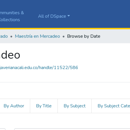
mmunities &
All of DSpace
ollections
rado
Maestría en Mercadeo
Browse by Date
adeo
a.javerianacali.edu.co/handle/11522/586
By Author
By Title
By Subject
By Subject Cat
cadeo by Issue Date