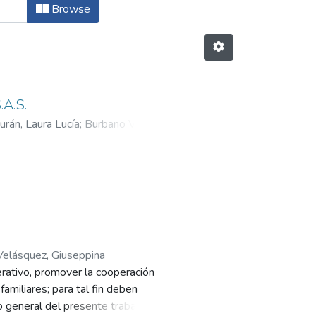
Browse
.A.S.
rán, Laura Lucía
;
Burbano Vallejo,
elásquez, Giuseppina
ativo, promover la cooperación
amiliares; para tal fin deben
vo general del presente trabajo es