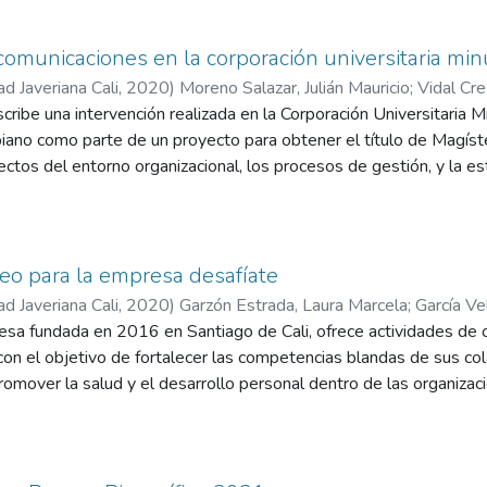
os comerciales o aeropuertos que brinde una experiencia desde lo
 momento de verdad con el cliente y adicionalmente permita medi
onal para toma de decisiones de la compañía que contrata el serv
comunicaciones en la corporación universitaria min
propuesta es que logra consolidar todo el ecosistema promocion
ad Javeriana Cali
,
2020
)
Moreno Salazar, Julián Mauricio
;
Vidal Cr
to objetivo.
ilena
ribe una intervención realizada en la Corporación Universitaria
iano como parte de un proyecto para obtener el título de Magíst
ctos del entorno organizacional, los procesos de gestión, y la e
ión. El trabajo se basó en el Plan Estratégico de Desarrollo Ins
ye 10 líneas estratégicas: 5 centrales enfocadas en el estudian
ordan procesos y recursos clave.El objetivo principal fue desarr
osicionamiento estratégico de UNIMINUTO a nivel local y regional
eo para la empresa desafíate
entros regionales en Cali, Buga, Buenaventura, y Pasto. La interv
ad Javeriana Cali
,
2020
)
Garzón Estrada, Laura Marcela
;
García Ve
comunicación en la organización, un análisis de las falencias y exp
ilena
esa fundada en 2016 en Santiago de Cali, ofrece actividades de 
ámara de Comercio de Cali y la Caja de Compensación Comfandi par
con el objetivo de fortalecer las competencias blandas de sus c
antes.
romover la salud y el desarrollo personal dentro de las organiza
e un plan de mercadeo para mejorar su reconocimiento y posiciona
lientes y fortalecer su plan de ventas.
una metodología que incluye el aprendizaje a través de experiencias