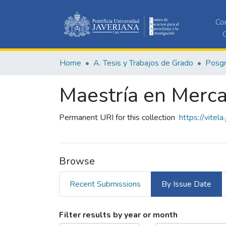
Co
C
Home
A. Tesis y Trabajos de Grado
Posg
Maestría en Merc
Permanent URI for this collection
https://vitel
Browse
Recent Submissions
By Issue Date
Browsing Maestría en Mer
Filter results by year or month