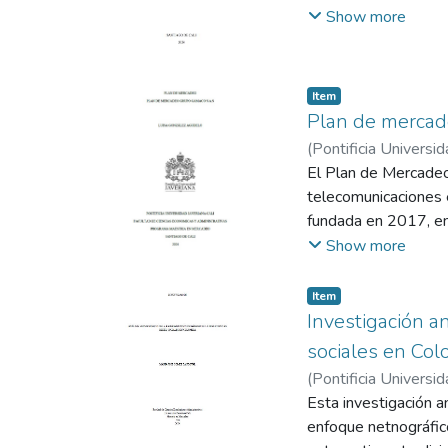
gastronomía y hotel
Show more
El Hotel Cathaleya 
Tapao, Montenegro, 
reconocido como la 
Item
en el Valle del Cócor
Plan de merca
Hasta la fecha el ho
(
Pontificia Universid
También cuenta con 
El Plan de Mercadeo
para recorridos alre
telecomunicaciones e
fundada en 2017, enf
tecnologías emergent
Show more
identifican oportun
servicio al cliente 
Item
objetivo. La propues
Investigación a
buscando un crecimi
sociales en Col
fortalecimiento de la
(
Pontificia Universid
Esta investigación a
enfoque netnográfic