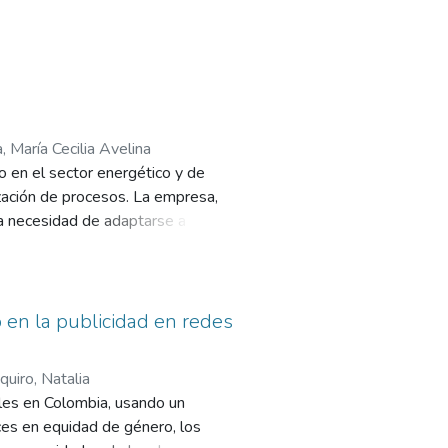
ales.
 el corregimiento de Pueblo
del municipio de Salento,
 piscina, un jacuzzi y turco.
 María Cecilia Avelina
y maracuyá, y un espacio agradable
 en el sector energético y de
ización de procesos. La empresa,
la necesidad de adaptarse a
s PESTEL, DOFA y benchmarking, se
ado destaca la importancia de un
digital para atraer a 19 empresas
 y optimización de procesos,
o en la publicidad en redes
inversiones en innovación, CRM y
uiro, Natalia
ales en Colombia, usando un
ces en equidad de género, los