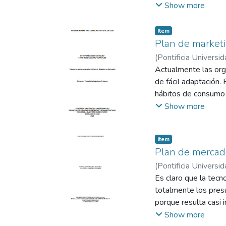
diseñar un plan de m
Show more
acciones, que se imp
cierre del año 2020.
Item
cooperativa de profes
Plan de market
de acción estratégic
(
Pontificia Universid
soporta en investiga
Actualmente las org
calidad del servici
de fácil adaptación.
por la cooperativa, 
hábitos de consumo 
de la Cooperativa de
acertadas para resp
Show more
proporcionada por la
Covid-19. Por estas 
Sanitas muestran qu
y estrategias 2020 
de servicio, nuevos 
Item
actividades de la m
Plan de merca
una pandemia mundia
(
Pontificia Universid
marketing de la mar
Es claro que la tec
interés evaluar la m
totalmente los pres
disciplinado del amb
porque resulta casi 
realidades del prim
siguiente trabajo ti
Show more