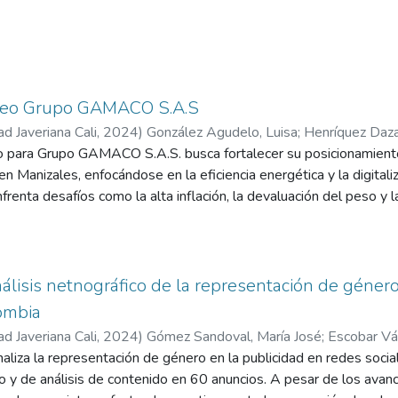
es apetecidos para el descanso familiar y para eventos empresari
se encuentra en este hermoso departamento, específicamente en
a solo seis minutos del Parque Nacional del Café y a 30 minutos 
cuna de la palma de cera, ubicadas
a.
deo Grupo GAMACO S.A.S
tel cuenta con 13 habitaciones con capacidad para 30 personas, una
ad Javeriana Cali
,
2024
)
González Agudelo, Luisa
;
Henríquez Daza,
una zona amplia de cultivos de aguacate, banano, plátanos, yuca 
 para Grupo GAMACO S.A.S. busca fortalecer su posicionamiento
dedor del hotel.
n Manizales, enfocándose en la eficiencia energética y la digital
renta desafíos como la alta inflación, la devaluación del peso y 
es como la inteligencia artificial e IoT. A través de un análisi
idades de crecimiento y amenazas del entorno. El estudio de merc
excelente, la actualización tecnológica y estrategias de marketing 
ta estratégica incluye la creación de valor, comunicación efectiva
nálisis netnográfico de la representación de géner
ento del 15% en ventas para 2024. Se concluye la necesidad de 
ombia
 oferta para mejorar la competitividad y sostenibilidad.
ad Javeriana Cali
,
2024
)
Gómez Sandoval, María José
;
Escobar Váq
naliza la representación de género en la publicidad en redes soci
o y de análisis de contenido en 60 anuncios. A pesar de los avan